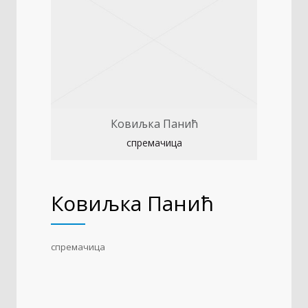
Ковиљка Панић
спремачица
Ковиљка Панић
спремачица