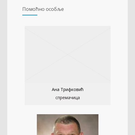
Помоћно особље
Ана Трифковић
спремачица