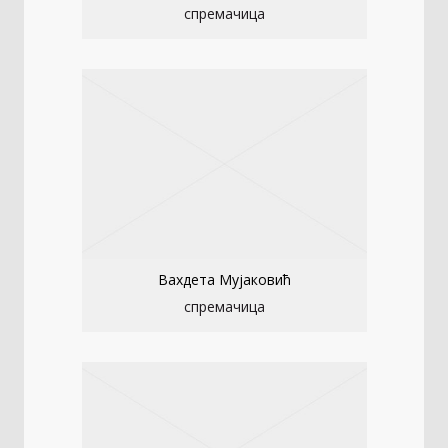
спремачица
Вахдета Мујаковић
спремачица