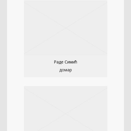
Раде Симић
домар