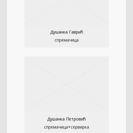
Душанка Гаврић
спремачица
Душанка Петровић
спремачица+сервирка