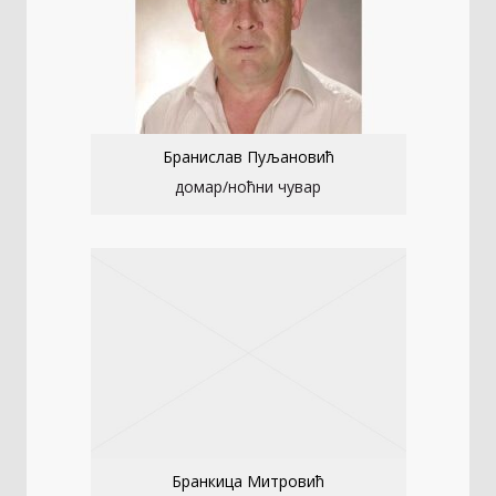
Бранислав Пуљановић
домар/ноћни чувар
Бранкица Митровић