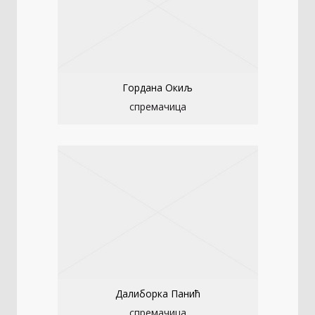
Гордана Окиљ
спремачица
Далиборка Панић
спремачица