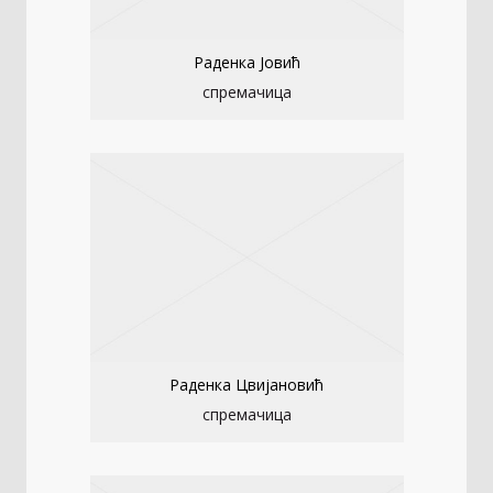
Раденка Јовић
спремачица
Раденка Цвијановић
спремачица