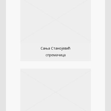
Сања Станојевић
спремачица