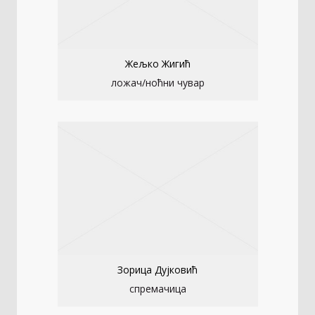
Жељко Жигић
ложач/ноћни чувар
Зорица Дујковић
спремачица