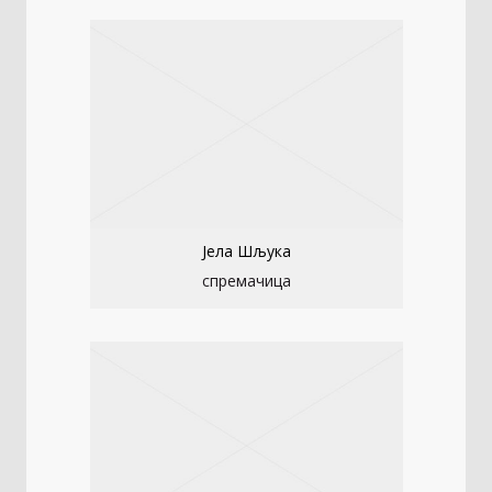
Јела Шљука
спремачица