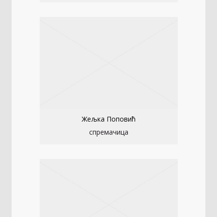
Жељка Поповић
спремачица