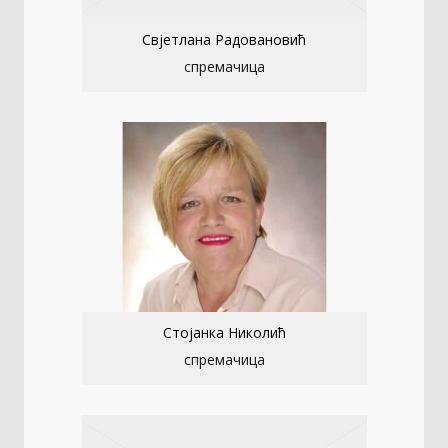
Свјетлана Радовановић
спремачица
Стојанка Николић
спремачица