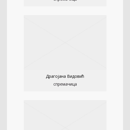
Драгојана Видовић
спремачица