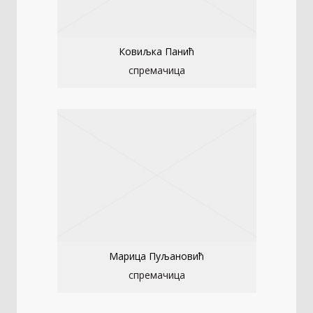
Ковиљка Панић
спремачица
Марица Пуљановић
спремачица