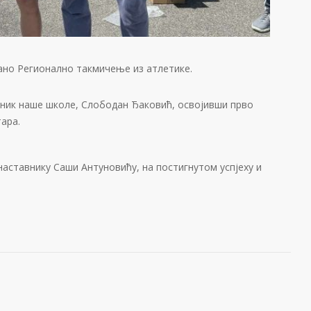
ржано Регионално такмичење из атлетике.
еник наше школе, Слободан Ђаковић, освојивши прво
тара.
наставнику Саши Антуновићу, на постигнутом успјеху и