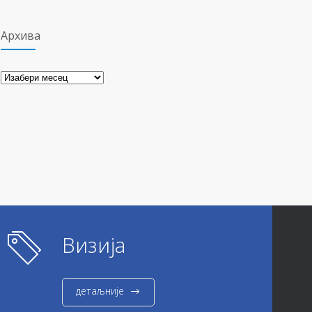
Архива
Архива
Визија
детаљније