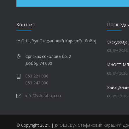
Контакт
Посљедњ
ЈУ ОШ „Вук Стефановић Караџић“ Добој
Eкскурзија 
08. ЈУН 2026.
Српских соколова бр. 2
Добој, 74 000
ИНОСТ МЛ
08. ЈУН 2026.
053 221 838
053 242 000
Квиз „Знањ
info@vskdoboj.com
06. ЈУН 2026.
06. ЈУН 2026.
© Copyright 2021. |
ЈУ ОШ „Вук Стефановић Караџић“ До