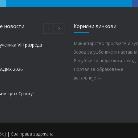
e новости
Корисни линкови
Министарство просвјете и ку
ученика VIII разреда
Завод за уџбенике и наставна
Републички педагошки завод
АДИХ 2026
Портал за образовање
детаљније →
ем кроз Српску“
МАТУРА – ГЕНЕРАЦИЈА 2017 – 2026. год.
бој
| Сва права задржана.