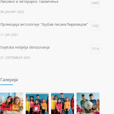
Ликовно и литерарно такмичење
3463
08. ЈАНУАР 2022.
Промоција антологије “Љубав писана ћирилицом”
1632
11. ЈУН 2021.
Svjetska nedjelja obrazovanja
1514
21. СЕПТЕМБАР 2021.
Изложба 3. разреда- рељеф
1511
Галерија
09. ОКТОБАР 2021.
Прва награда на понос Града Добоја
1430
22. МАРТ 2021.