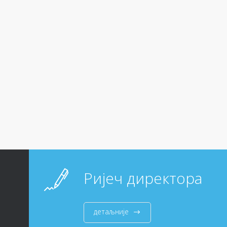
Ријеч директора
детаљније