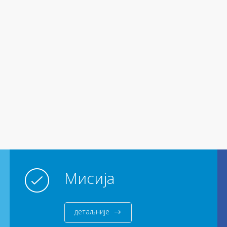
Мисија
детаљније