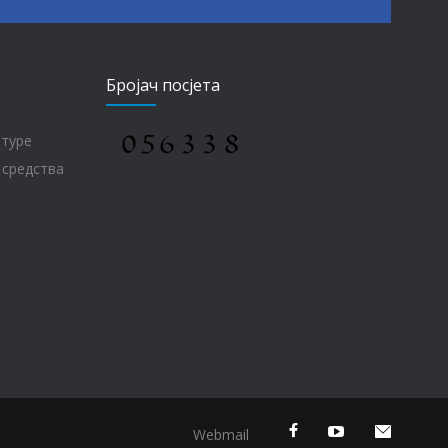
Бројач посјета
лтуре
 средства
Webmail