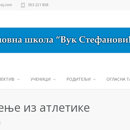
oj.com
053 221 838
ЛЕКТИВ
УЧЕНИЦИ
РОДИТЕЉИ
ОГЛАСНА Т
ење из атлетике
Е