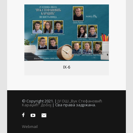
IX-6
© Copyright 2021. |
ЈУ ОШ „Вук Стефановић
Караџић“ Добој
| Сва права задржана.
Webmail