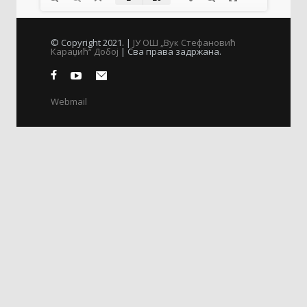
© Copyright 2021. |
ЈУ ОШ „Вук Стефановић
Караџић“ Добој
| Сва права задржана.
Webmail