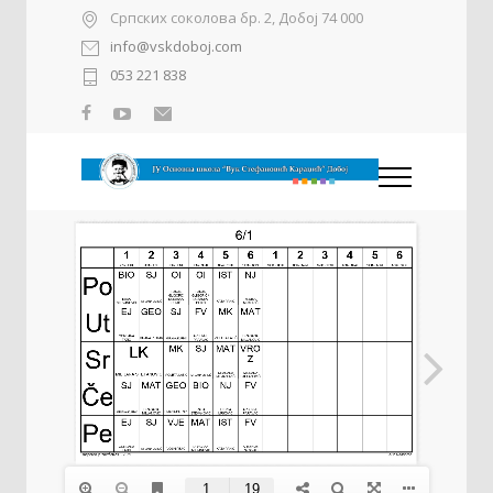
Српских соколова бр. 2, Добој 74 000
info@vskdoboj.com
053 221 838