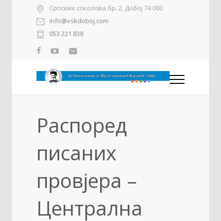
Српских соколова бр. 2, Добој 74 000
info@vskdoboj.com
053 221 838
Распоред
писаних
провјера –
Централна