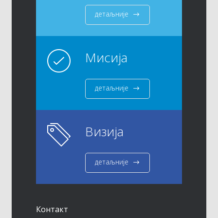
детаљније
Мисија
детаљније
Визија
детаљније
Контакт