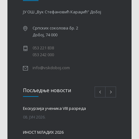
ЈУ ОШ „Вук Стефановић Караџић“ Добој
Српских соколова бр. 2
Добој, 74 000
053 221 838
053 242 000
info@vskdoboj.com
Посљедњe новости
Eкскурзија ученика VIII разреда
08. ЈУН 2026.
ИНОСТ МЛАДИХ 2026