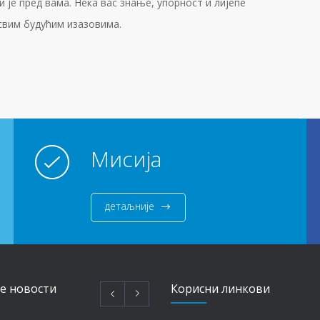
ји је пред вама. Нека вас знање, упорност и лијепе
 свим будућим изазовима.
Мисија
детаљније
e новости
Корисни линкови