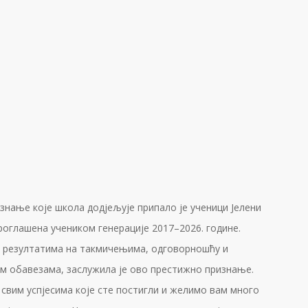
изнање које школа додјељује припало је ученици Јелени
проглашена учеником генерације 2017–2026. године.
м резултатима на такмичењима, одговорношћу и
м обавезама, заслужила је ово престижно признање.
 свим успјесима које сте постигли и желимо вам много