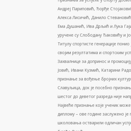
Андреј Париповић, Ђорђе Стојакови
Алекса Лисичић, Данило Стевановић
Ема Душанић, Ива Дрљић и Лука Гаји
уручене су Слободану Ђаковићу и Ј
Титулу спортисте генерације понио 
својим резултатима и спортским ус
Захвалнице за допринос и промоциј
Јовић, Ивани Кузмић, Катарини Рад
признање за вођење бројних култур
Славуљица, док је посебно призна
шестог до деветог разреда није нап
Највеће признање које ученик мож
диплому – ове године заслужено је 
школовања остварили одличан успје