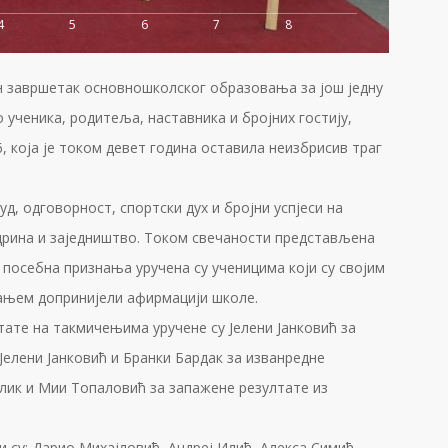
4
5
6
7
8
н завршетак основношколског образовања за још једну
о ученика, родитеља, наставника и бројних гостију,
, која је током девет година оставила неизбрисив траг
уд, одговорност, спортски дух и бројни успјеси на
дрина и заједништво. Током свечаности представљена
 посебна признања уручена су ученицима који су својим
ањем допринијели афирмацији школе.
тате на такмичењима уручене су Јелени Јанковић за
 Јелени Јанковић и Бранки Бардак за изванредне
елик и Мии Топаловић за запажене резултате из
и су: Дарио Михајловић, Андреј Илић, Алекса Симић,