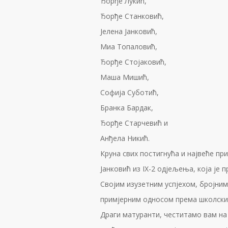
Ђорђе Лукић,
Ђорђе Станковић,
Јелена Јанковић,
Миа Топаловић,
Ђорђе Стојаковић,
Маша Мишић,
Софија Суботић,
Бранка Бардак,
Ђорђе Старчевић и
Анђела Никић.
Круна свих постигнућа и највеће пр
Јанковић из IX-2 одјељења, која је 
Својим изузетним успјехом, бројни
примјерним односом према школски
Драги матуранти, честитамо вам на