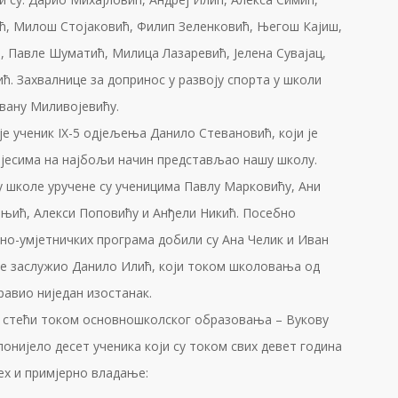
ћ, Милош Стојаковић, Филип Зеленковић, Његош Кајиш,
, Павле Шуматић, Милица Лазаревић, Јелена Сувајац,
ћ. Захвалнице за допринос у развоју спорта у школи
овану Миливојевићу.
је ученик IX-5 одјељења Данило Стевановић, који је
пјесима на најбољи начин представљао нашу школу.
у школе уручене су ученицима Павлу Марковићу, Ани
оњић, Алекси Поповићу и Анђели Никић. Посебно
но-умјетничких програма добили су Ана Челик и Иван
ње заслужио Данило Илић, који током школовања од
равио ниједан изостанак.
е стећи током основношколског образовања – Вукову
понијело десет ученика који су током свих девет година
х и примјерно владање: