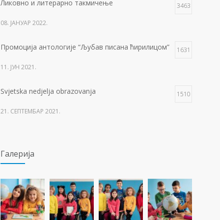
Ликовно и литерарно такмичење
3463
08. ЈАНУАР 2022.
Промоција антологије “Љубав писана ћирилицом”
1631
11. ЈУН 2021.
Svjetska nedjelja obrazovanja
1510
21. СЕПТЕМБАР 2021.
Изложба 3. разреда- рељеф
1506
Галерија
09. ОКТОБАР 2021.
Прва награда на понос Града Добоја
1428
22. МАРТ 2021.