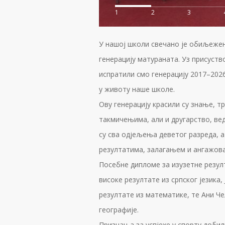
1
2
3
У нашој школи свечано је обиљеже
генерацију матураната. Уз присуств
испратили смо генерацију 2017–2026
у животу наше школе.
Ову генерацију красили су знање, тр
такмичењима, али и другарство, ве
су сва одјељења деветог разреда, а
резултатима, залагањем и ангажов
Посебне дипломе за изузетне резул
високе резултате из српског језика,
резултате из математике, те Ани Ч
географије.
Признања за успјехе у спорту добил