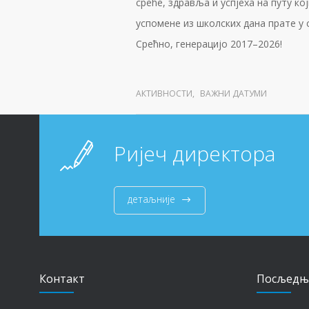
среће, здравља и успјеха на путу ко
успомене из школских дана прате у
Срећно, генерацијо 2017–2026!
АКТИВНОСТИ
,
ВАЖНИ ДАТУМИ
Ријеч директора
детаљније
Контакт
Посљедњ