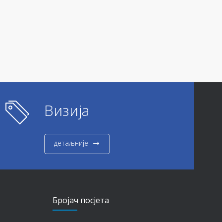
Визија
детаљније
Бројач посјета