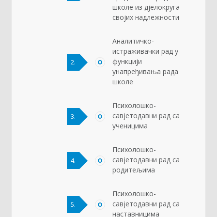
школе из дјелокруга
својих надлежности
Аналитичко-
истраживачки рад у
функцији
2.
унапређивања рада
школе
Психолошко-
савјетодавни рад са
3.
ученицима
Психолошко-
савјетодавни рад са
4.
родитељима
Психолошко-
савјетодавни рад са
5.
наставницима