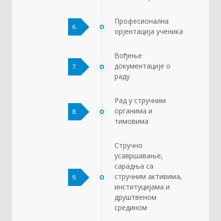
Професионална
6.
орјентација ученика
Вођење
документације о
7.
раду
Рад у стручним
органима и
8.
тимовима
Стручно
усавршавање,
сарадња са
стручним активима,
9.
институцијама и
друштвеном
средином