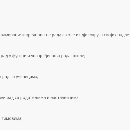
рамирање и вредновање рада школе из дјелокруга својих надле
рад у функцији унапређивања рада школе;
 рад са ученицима;
вни рад са родитељима и наставницима;
и тимовима;