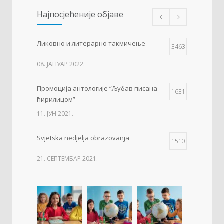
Најпосјећеније објаве
Ликовно и литерарно такмичење
3463
08. ЈАНУАР 2022.
Промоција антологије “Љубав писана
1631
ћирилицом”
11. ЈУН 2021.
Svjetska nedjelja obrazovanja
1510
21. СЕПТЕМБАР 2021.
Изложба 3. разреда- рељеф
1506
09. ОКТОБАР 2021.