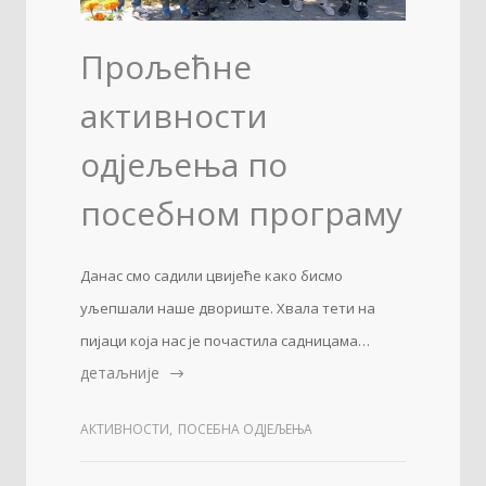
Прољећне
активности
одјељења по
посебном програму
Данас смо садили цвијеће како бисмо
уљепшали наше двориште. Хвала тети на
пијаци која нас је почастила садницама…
детаљније
АКТИВНОСТИ
,
ПОСЕБНА ОДЈЕЉЕЊА