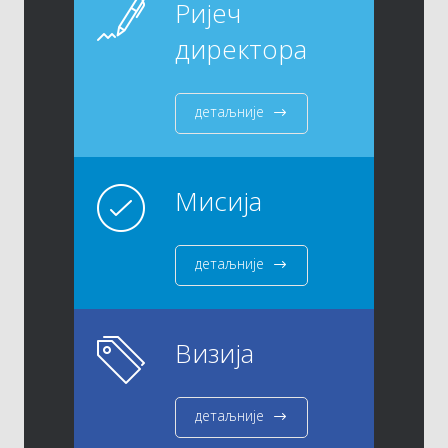
Ријеч
директора
детаљније
Мисија
детаљније
Визија
детаљније