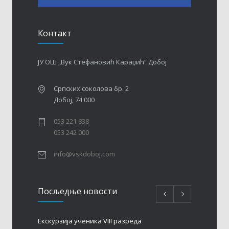
Контакт
ЈУ ОШ „Вук Стефановић Караџић“ Добој
Српских соколова бр. 2
Добој, 74 000
053 221 838
053 242 000
info@vskdoboj.com
Посљедњe новости
Eкскурзија ученика VIII разреда