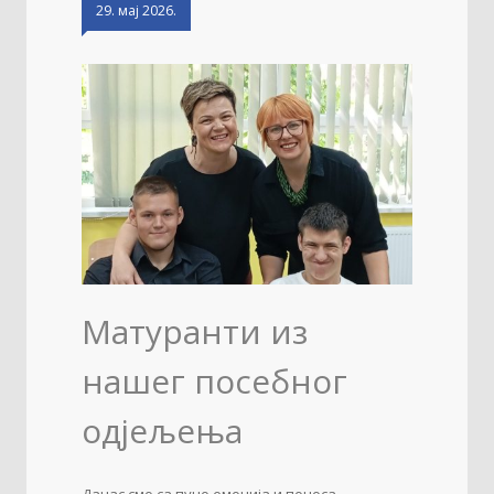
29. мај 2026.
Матуранти из
нашег посебног
одјељења