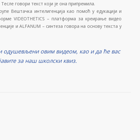
 Тесле говори текст који је она припремила.
групе Вештачка интелигенција као помоћ у едукацији и
тформе VIDEOTHETICS – платформа за креирање видео
генције и ALFANUM – синтеза говора на основу текста у
.
и одушевљени овим видеом, као и да ће вас
јавите за наш школски квиз.