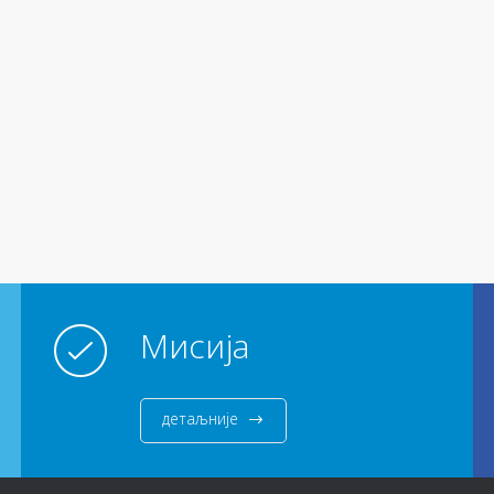
Мисија
детаљније