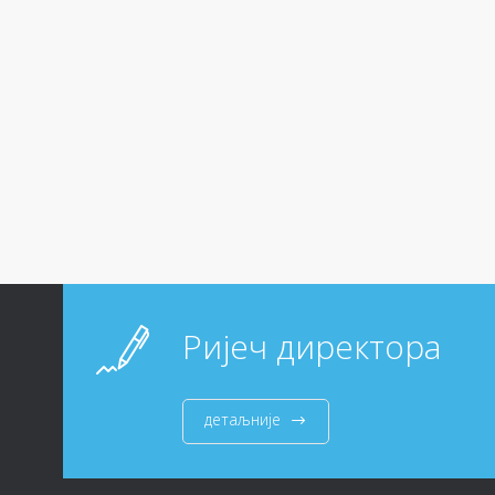
Ријеч директора
детаљније