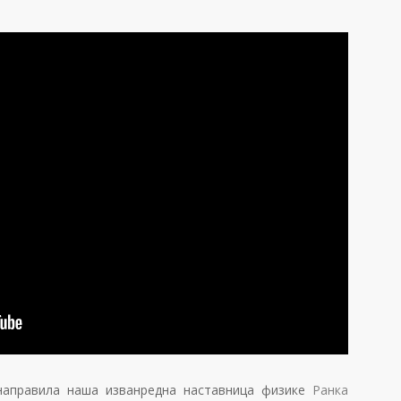
 направила наша изванредна наставница физике
Ранка