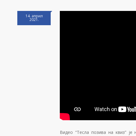
14. април
2021.
Видео “Тесла позива на квиз” је