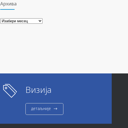
Архива
Архива
Визија
детаљније