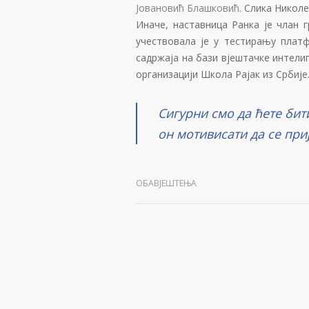
Јовановић Блашковић
. Слика Николе
Иначе, наставница Ранка је члан 
учествовала је у тестирању пла
садржаја на бази вјештачке интели
организацији Школа Рајак из Србије
Сигурни смо да ћете бит
он мотивисати да се при
ОБАВЈЕШТЕЊА