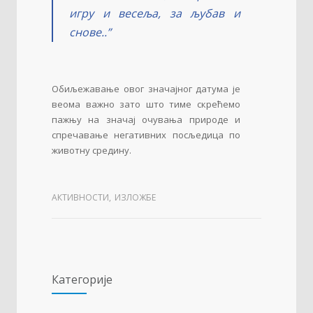
игру и весеља, за љубав и
снове..”
Обиљежавање овог значајног датума је
веома важно зато што тиме скрећемо
пажњу на значај очувања природе и
спречавање негативних посљедица по
животну средину.
АКТИВНОСТИ
,
ИЗЛОЖБЕ
Категорије