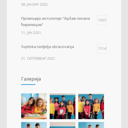
08. ЈАНУАР 2022.
Промоција антологије “Љубав писана
1633
ћирилицом”
11. ЈУН 2021.
Svjetska nedjelja obrazovanja
1514
21. СЕПТЕМБАР 2021.
Изложба 3. разреда- рељеф
1511
Галерија
09. ОКТОБАР 2021.
Прва награда на понос Града Добоја
1430
22. МАРТ 2021.
Дан матерњег језика
1307