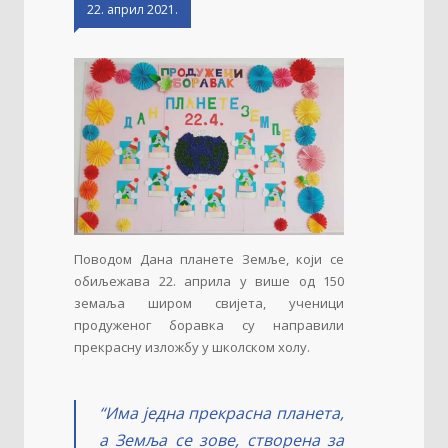
22. април 2021.
Поводом Дана планете Земље, који се
обиљежава 22. априла у више од 150
земаља широм свијета, ученици
продуженог боравка су направили
прекрасну изложбу у школском холу.
“Има једна прекрасна планета,
а Земља се зове, створена за