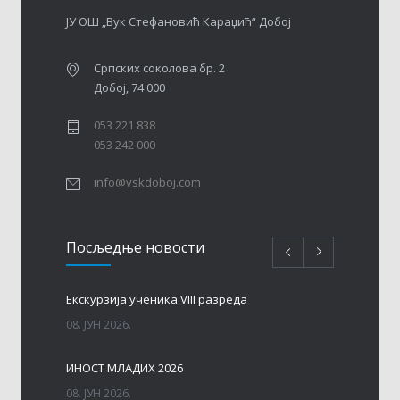
ЈУ ОШ „Вук Стефановић Караџић“ Добој
Српских соколова бр. 2
Добој, 74 000
053 221 838
053 242 000
info@vskdoboj.com
Посљедњe новости
Eкскурзија ученика VIII разреда
08. ЈУН 2026.
ИНОСТ МЛАДИХ 2026
08. ЈУН 2026.