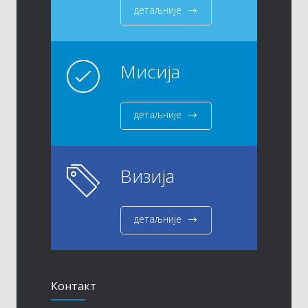
детаљније
Мисија
детаљније
Визија
детаљније
Контакт