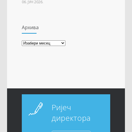
06. ЈУН 2026.
Архива
Архива
Ријеч
директора