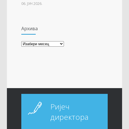
06. ЈУН 2026.
Архива
Архива
Ријеч
директора