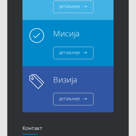
детаљније
Мисија
детаљније
Визија
детаљније
Контакт