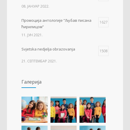
08. ЈАНУАР 2022.
Промоција антологије “Љубав писана
1627
ћирилицом”
11. ЈУН 2021.
Svjetska nedjelja obrazovanja
1508
21. СЕПТЕМБАР 2021.
Изложба 3. разреда- рељеф
1503
Галерија
09. ОКТОБАР 2021.
Прва награда на понос Града Добоја
1424
22. МАРТ 2021.
Дан матерњег језика
1306