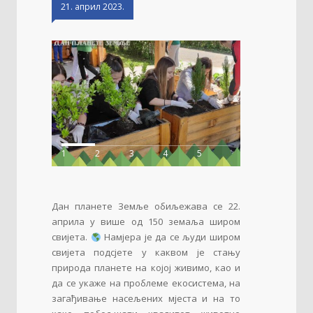
21. април 2023.
1
2
3
4
5
Дан планете Земље обиљежава се 22.
априла у више од 150 земаља широм
свијета.
Намјера је да се људи широм
свијета подсјете у каквом је стању
природа планете на којој живимо, као и
да се укаже на проблеме екосистема, на
загађивање насељених мјеста и на то