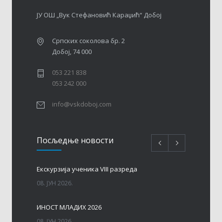
ЈУ ОШ „Вук Стефановић Караџић“ Добој
Српских соколова бр. 2
Добој, 74 000
053 221 838
053 242 000
info@vskdoboj.com
Посљедњe новости
Eкскурзија ученика VIII разреда
08. ЈУН 2026.
ИНОСТ МЛАДИХ 2026
08. ЈУН 2026.