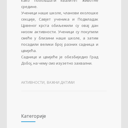
како побољшати квалитет животне
средине.
Ученици наше школе, чланови еколошке
секције, Савјет ученика и Подмладак
Црвеног крста обиљежили су овај дан
низом активности. Ученици су покупили
смеће у близини наше школе, а затим
посадили велики број разних садница и
цвијећа.
Саднице и цвијеће је обезбиједио Град
Добој, на чему смо изузетно захвални.
АКТИВНОСТИ
,
ВАЖНИ ДАТУМИ
Категорије