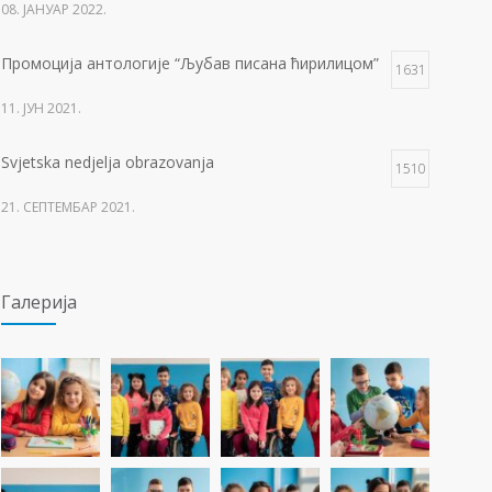
08. ЈАНУАР 2022.
Промоција антологије “Љубав писана ћирилицом”
1631
11. ЈУН 2021.
Svjetska nedjelja obrazovanja
1510
21. СЕПТЕМБАР 2021.
Изложба 3. разреда- рељеф
1506
Галерија
09. ОКТОБАР 2021.
Прва награда на понос Града Добоја
1428
22. МАРТ 2021.
Дан матерњег језика
1307