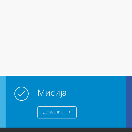
Мисија
детаљније