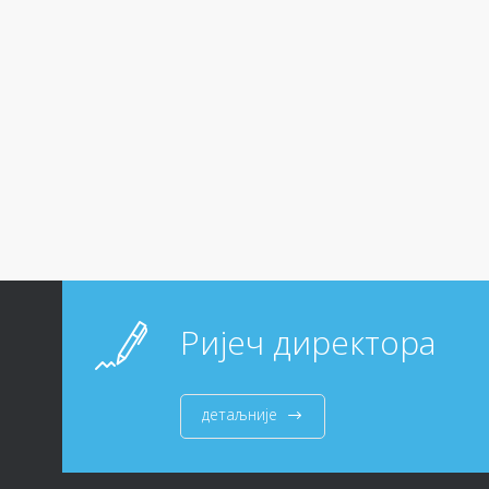
Ријеч директора
детаљније