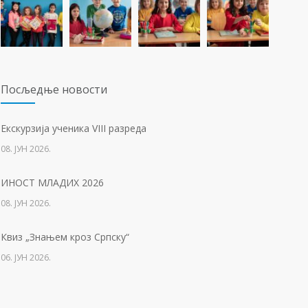
23. ФЕБРУАР 2021.
Концентрациони логор Јасеновац (1941-1945)
1256
23. АПРИЛ 2021.
Посљедњe новости
Упис дјеце у први разред
1225
Eкскурзија ученика VIII разреда
01. ФЕБРУАР 2023.
08. ЈУН 2026.
Тесла позива на квиз
1213
ИНОСТ МЛАДИХ 2026
14. АПРИЛ 2021.
08. ЈУН 2026.
Свјетски дан вода
1136
Квиз „Знањем кроз Српску“
22. МАРТ 2021.
06. ЈУН 2026.