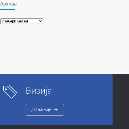
Архива
Архива
Визија
детаљније