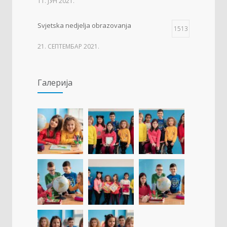
11. ЈУН 2021.
Svjetska nedjelja obrazovanja
1513
21. СЕПТЕМБАР 2021.
Изложба 3. разреда- рељеф
1509
Галерија
09. ОКТОБАР 2021.
Прва награда на понос Града Добоја
1429
22. МАРТ 2021.
Дан матерњег језика
1307
23. ФЕБРУАР 2021.
Концентрациони логор Јасеновац (1941-
1257
1945)