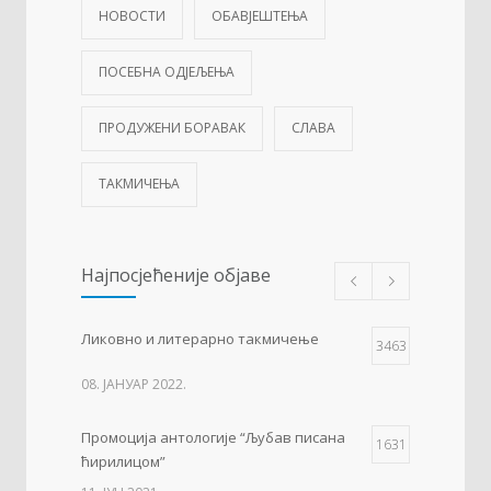
НОВОСТИ
ОБАВЈЕШТЕЊА
ПОСЕБНА ОДЈЕЉЕЊА
ПРОДУЖЕНИ БОРАВАК
СЛАВА
ТАКМИЧЕЊА
Најпосјећеније објаве
Ликовно и литерарно такмичење
3463
08. ЈАНУАР 2022.
Промоција антологије “Љубав писана
1631
ћирилицом”