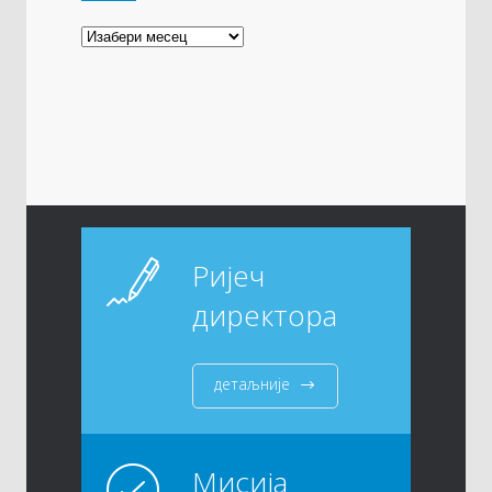
Архива
Ријеч
директора
детаљније
Мисија