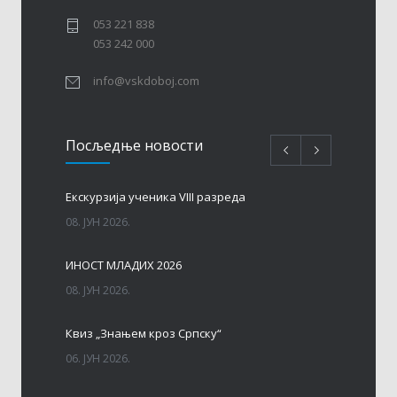
053 221 838
053 242 000
info@vskdoboj.com
Посљедњe новости
Eкскурзија ученика VIII разреда
08. ЈУН 2026.
ИНОСТ МЛАДИХ 2026
08. ЈУН 2026.
Квиз „Знањем кроз Српску“
06. ЈУН 2026.