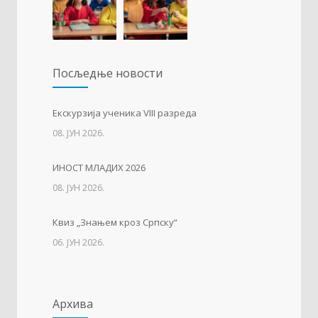
23. АПРИЛ 2021.
Упис дјеце у први разред
1227
Посљедњe новости
01. ФЕБРУАР 2023.
Тесла позива на квиз
1214
Eкскурзија ученика VIII разреда
08. ЈУН 2026.
14. АПРИЛ 2021.
ИНОСТ МЛАДИХ 2026
Свјетски дан вода
1137
08. ЈУН 2026.
22. МАРТ 2021.
Квиз „Знањем кроз Српску“
06. ЈУН 2026.
Архива