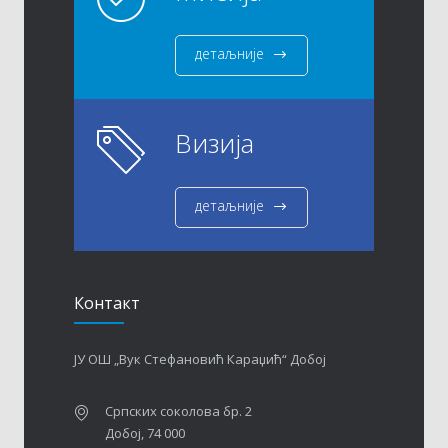
детаљније
Визија
детаљније
Контакт
ЈУ ОШ „Вук Стефановић Караџић“ Добој
Српских соколова бр. 2
Добој, 74 000