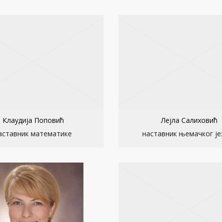
Клаудија Поповић
Лејла Салиховић
аставник математике
наставник њемачког је