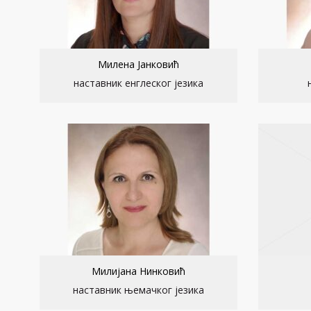
Милена Јанковић
наставник енглеског језика
Милијана Нинковић
наставник њемачког језика