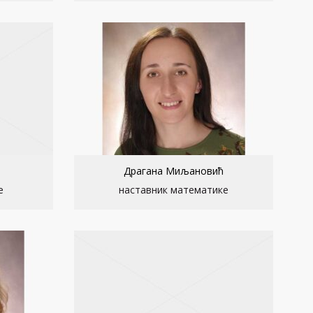
Драгана Миљановић
е
наставник математике