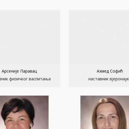
Арсеније Паравац
Ахмед Софић
вник физичког васпитања
наставник вјеронау