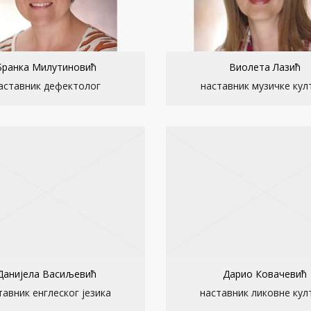
Бранка Милутиновић
Виолета Лазић
аставник дефектолог
наставник музичке кул
Данијела Васиљевић
Дарио Ковачевић
тавник енглеског језика
наставник ликовне кул