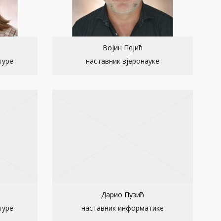
Војин Пејић
туре
наставник вјеронауке
Дарио Пузић
туре
наставник информатике