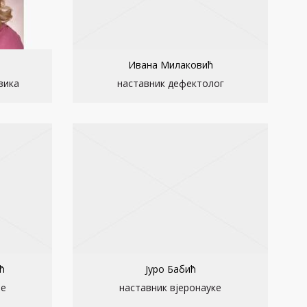
Ивана Милаковић
зика
наставник дефектолог
ћ
Јуро Бабић
је
наставник вјеронауке