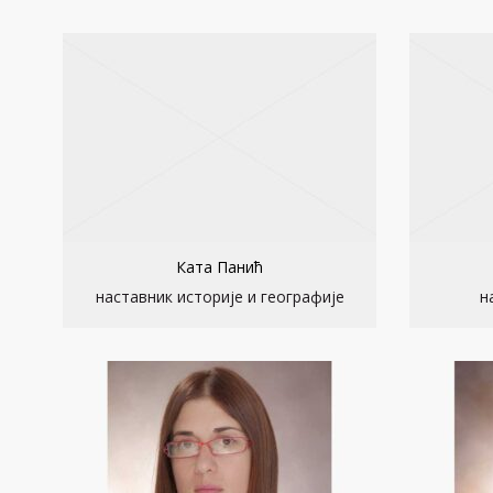
Ката Панић
наставник историје и географије
н