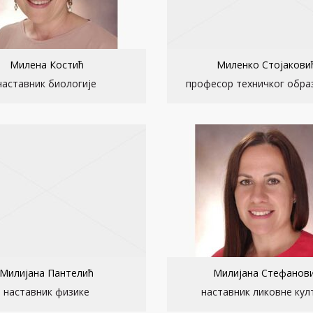
Милена Костић
Миленко Стојакови
наставник биологије
професор техничког обр
Милијана Пантелић
Милијана Стефанов
наставник физике
наставник ликовне кул