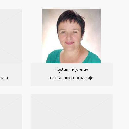
Љубица Вуковић
зика
наставник географије