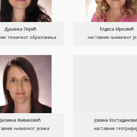
Душанка Перић
Елдиса Мрковић
ник техничког образовања
наставник њемачког је
Јасмина Живановић
Јована Костадинови
тавник њемачког језика
наставник географи