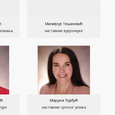
ћ
Миливоје Тешановић
азовања
наставник вјеронауке
ић
Мирјана Ђурђић
туре
наставник српског језика