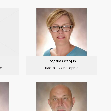
Богдана Остојић
ке
наставник историје