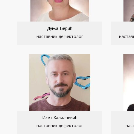
Дуња Ђерић
наставник дефектолог
настав
Изет Халилчевић
наставник дефектолог
нас