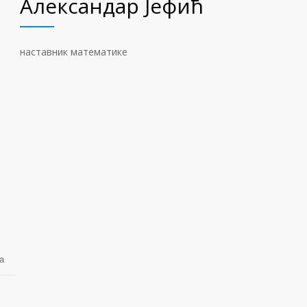
Александар Јефић
наставник математике
а