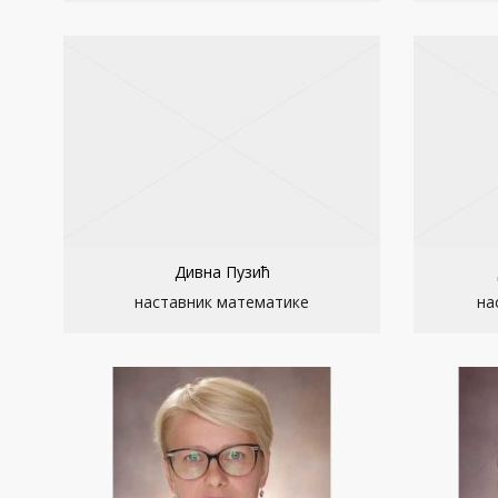
Дивна Пузић
наставник математике
на