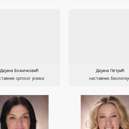
Дијана Божичковић
Дијана Петрић
ставник српског језика
наставник биологиј