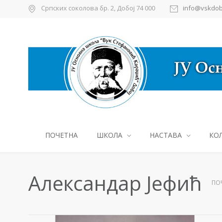
Српских соколова бр. 2, Добој 74 000
info@vskdob
ПОЧЕТНА
ШКОЛА
НАСТАВА
КО
Александар Јефић
ПО