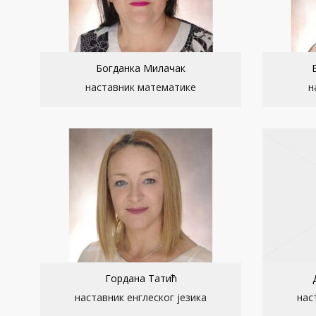
Богданка Милачак
наставник математике
н
Гордана Татић
наставник енглеског језика
нас