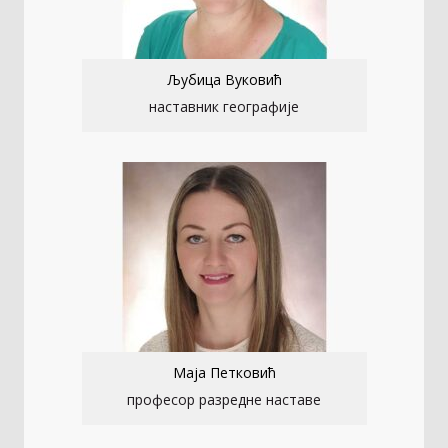
Љубица Вуковић
наставник географије
Маја Петковић
професор разредне наставе