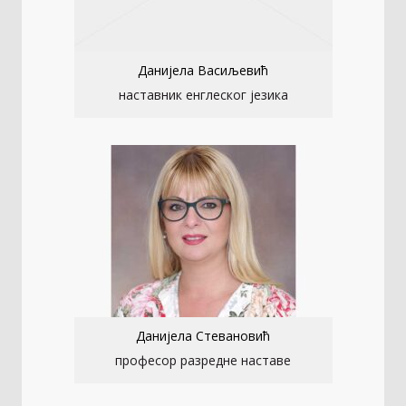
Данијела Васиљевић
наставник енглеског језика
Данијела Стевановић
професор разредне наставе