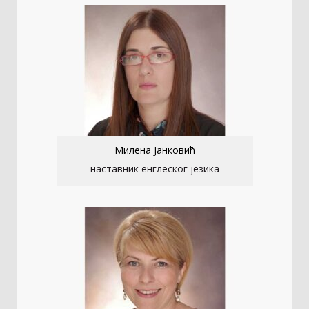
Милена Јанковић
наставник енглеског језика