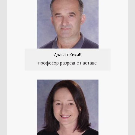
Драган Кикић
професор разредне наставе