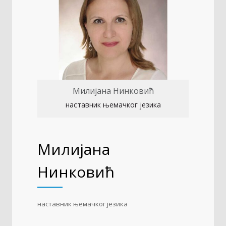
Милијана Нинковић
наставник њемачког језика
Милијана
Нинковић
наставник њемачког језика