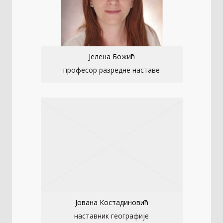
Јелена Божић
професор разредне наставе
Јована Костадиновић
наставник географије