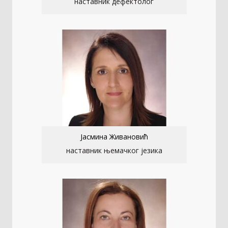
наставник дефектолог
Јасмина Живановић
наставник њемачког језика