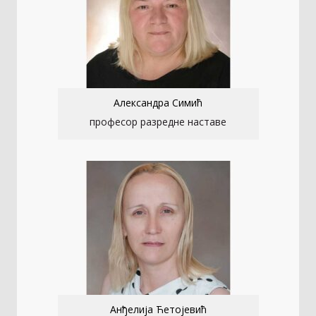
Александра Симић
професор разредне наставе
Анђелија Ћетојевић