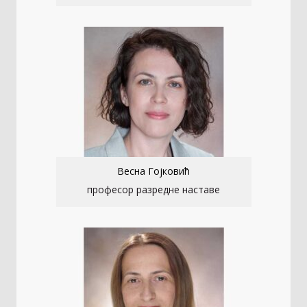
Весна Гојковић
професор разредне наставе