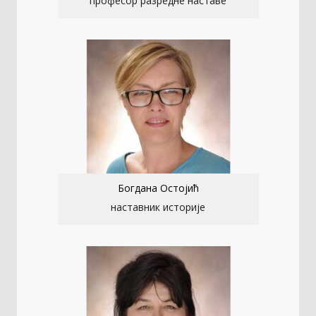
професор разредне наставе
Богдана Остојић
наставник историје