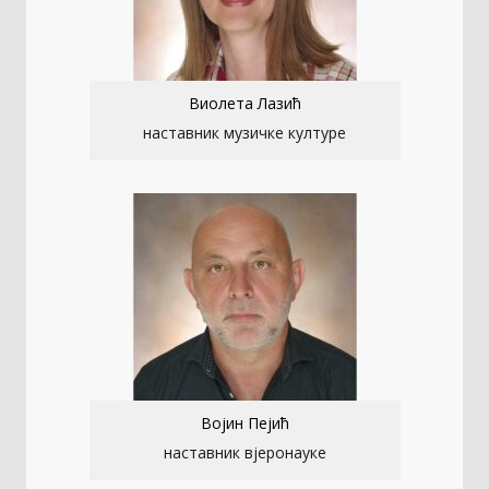
Виолета Лазић
наставник музичке културе
Војин Пејић
наставник вјеронауке