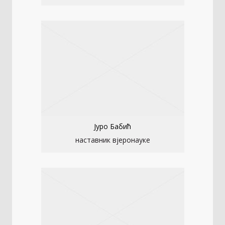
Јуро Бабић
наставник вјеронауке