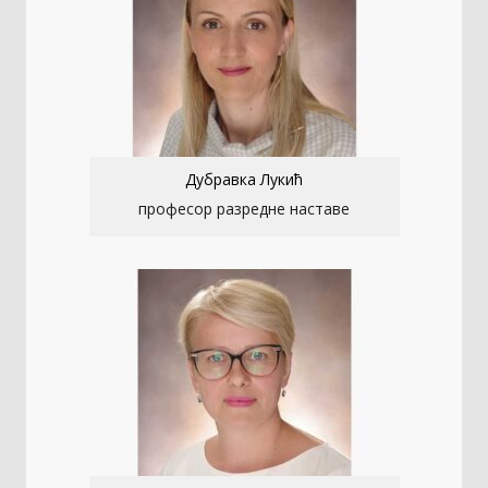
Дубравка Лукић
професор разредне наставе