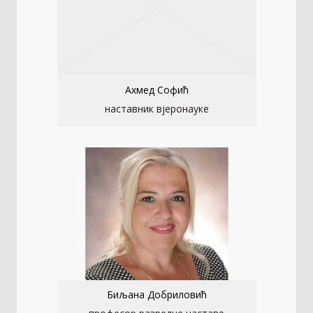
Ахмед Софић
наставник вјеронауке
Биљана Добриловић