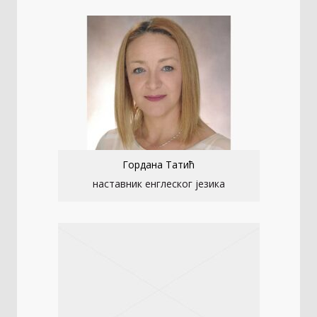
Гордана Татић
наставник енглеског језика