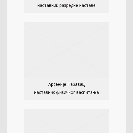
наставник разредне наставе
Арсеније Паравац
наставник физичког васпитања