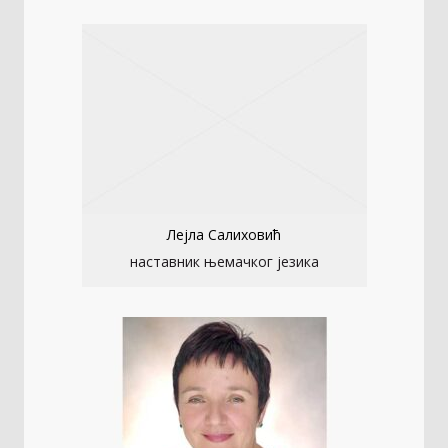
Лејла Салиховић
наставник њемачког језика