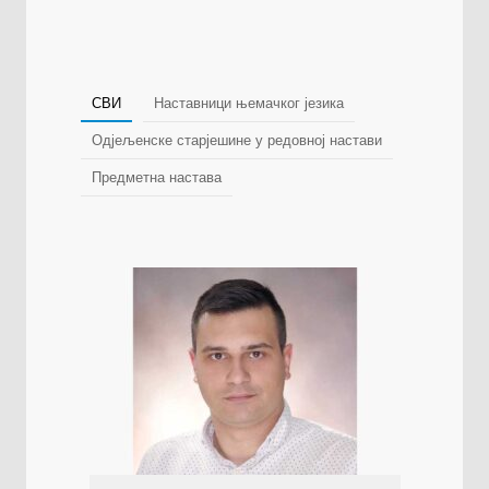
СВИ
Наставници њемачког језика
Одјељенске старјешине у редовној настави
Предметна настава