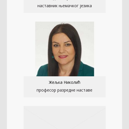
наставник њемачког језика
Жељка Николић
професор разредне наставе