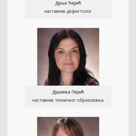
Дуња Ђерић
наставник дефектолог
Душанка Перић
наставник техничког образовања