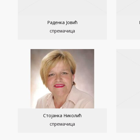
Раденка Јовић
спремачица
Стојанка Николић
спремачица