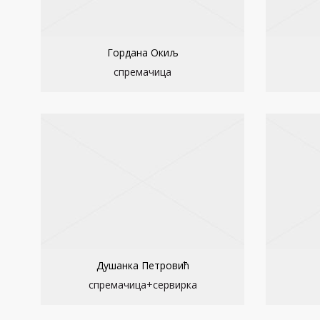
Гордана Окиљ
спремачица
Душанка Петровић
спремачица+сервирка