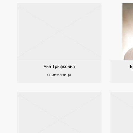
Ана Трифковић
Б
спремачица