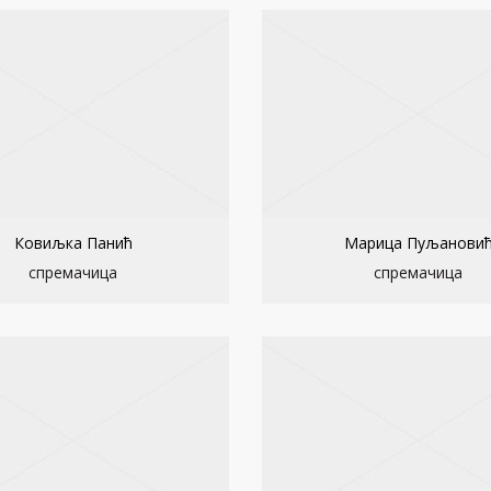
Ковиљка Панић
Марица Пуљанови
спремачица
спремачица