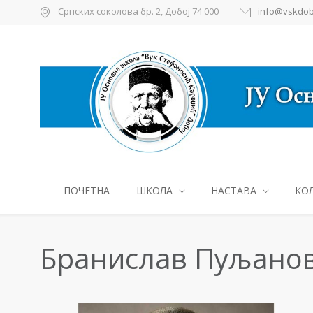
Српских соколова бр. 2, Добој 74 000
info@vskdob
ПОЧЕТНА
ШКОЛА
НАСТАВА
КО
Бранислав Пуљано