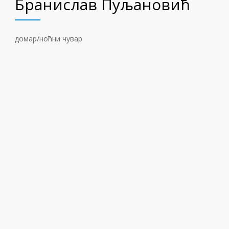
Бранислав Пуљановић
домар/ноћни чувар