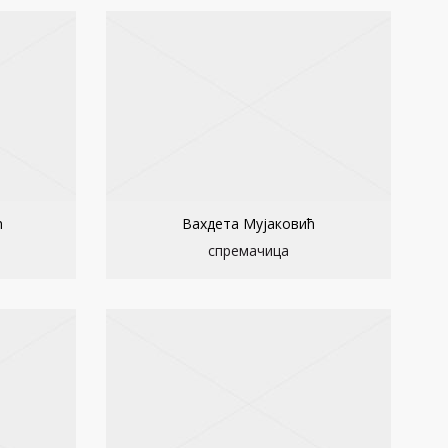
ћ
Вахдета Мујаковић
спремачица