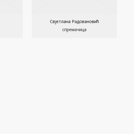
Свјетлана Радовановић
спремачица