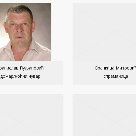
ранислав Пуљановић
Бранкица Митрови
домар/ноћни чувар
спремачица