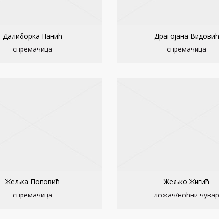
Далиборка Панић
Драгојана Видовић
спремачица
спремачица
Жељка Поповић
Жељко Жигић
спремачица
ложач/ноћни чувар