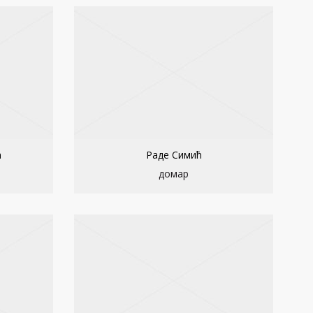
ћ
Раде Симић
домар