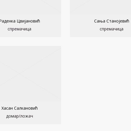
Раденка Цвијановић
Сања Станојевић
спремачица
спремачица
Хасан Салкановић
домар/ложач