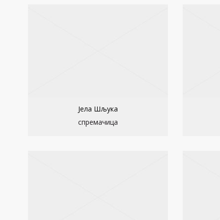
Јела Шљука
спремачица