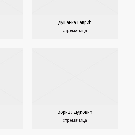
Душанка Гаврић
спремачица
Зорица Дујковић
спремачица