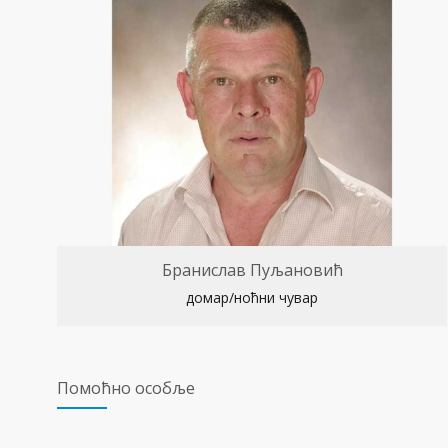
Бранислав Пуљановић
домар/ноћни чувар
Помоћно особље