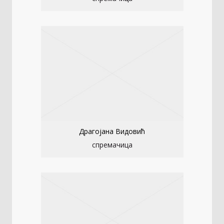
Драгојана Видовић
спремачица