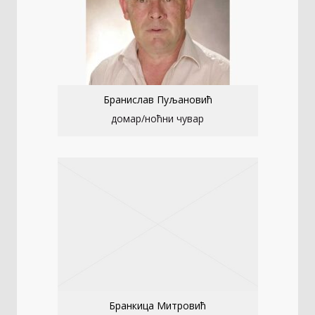
Бранислав Пуљановић
домар/ноћни чувар
Бранкица Митровић