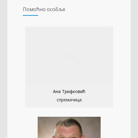
Помоћно особље
Ана Трифковић
спремачица