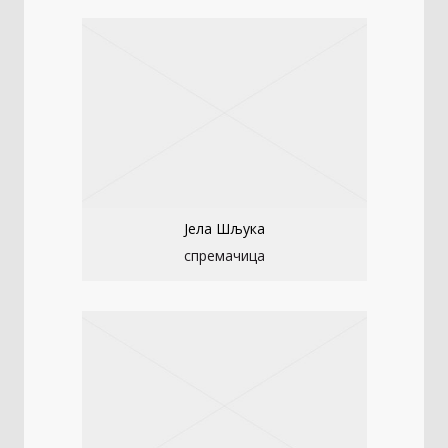
Јела Шљука
спремачица