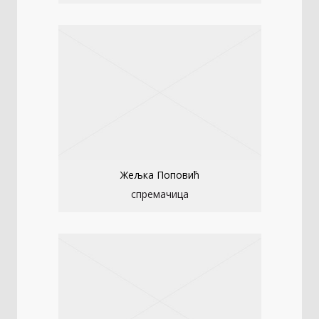
Жељка Поповић
спремачица