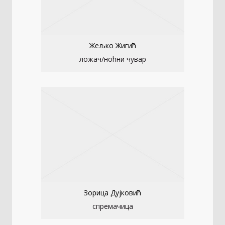
Жељко Жигић
ложач/ноћни чувар
Зорица Дујковић
спремачица