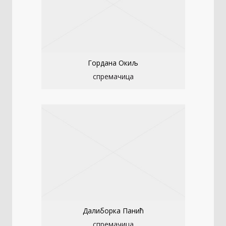
Гордана Окиљ
спремачица
Далиборка Панић
спремачица