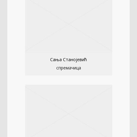
Сања Станојевић
спремачица