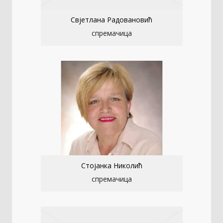
Свјетлана Радовановић
спремачица
Стојанка Николић
спремачица