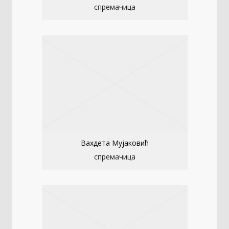
спремачица
Вахдета Мујаковић
спремачица