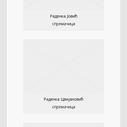
Раденка Јовић
спремачица
Раденка Цвијановић
спремачица