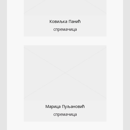
Ковиљка Панић
спремачица
Марица Пуљановић
спремачица