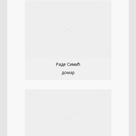
Раде Симић
домар