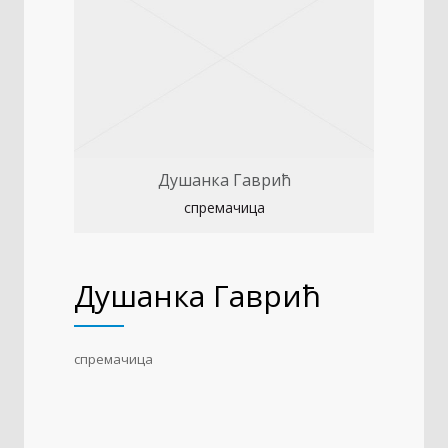
Душанка Гаврић
спремачица
Душанка Гаврић
спремачица