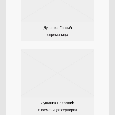
Душанка Гаврић
спремачица
Душанка Петровић
спремачица+сервирка