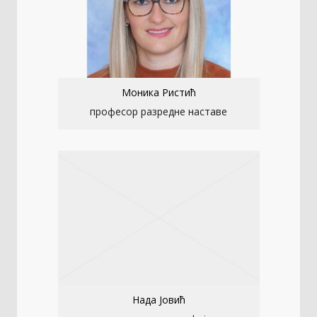
Моника Ристић
професор разредне наставе
Нада Јовић