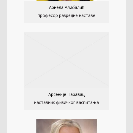
Арнела Алибалић
професор разредне наставе
Арсеније Паравац
наставник физичког васпитања