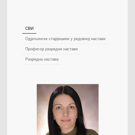
СВИ
Одјељенске старјешине у редовној настави
Професор разредне наставе
Разредна настава