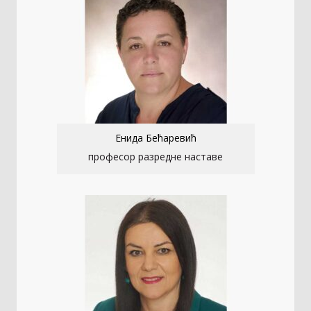
Енида Бећаревић
професор разредне наставе