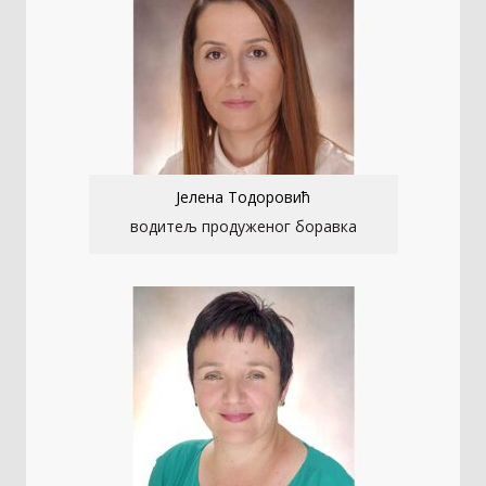
Јелена Тодоровић
водитељ продуженог боравка