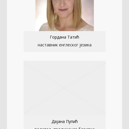
Гордана Татић
наставник енглеског језика
Дајана Пупић