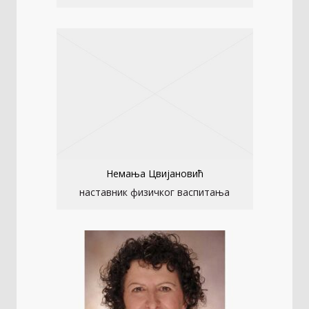
Немања Цвијановић
наставник физичког васпитања