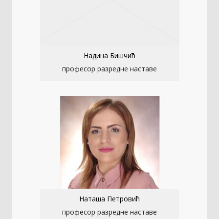
Надина Бишчић
професор разредне наставе
Наташа Петровић
професор разредне наставе