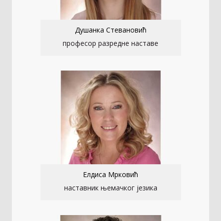
Душанка Стевановић
професор разредне наставе
Елдиса Мрковић
наставник њемачког језика