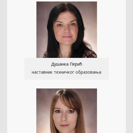
Душанка Перић
наставник техничког образовања