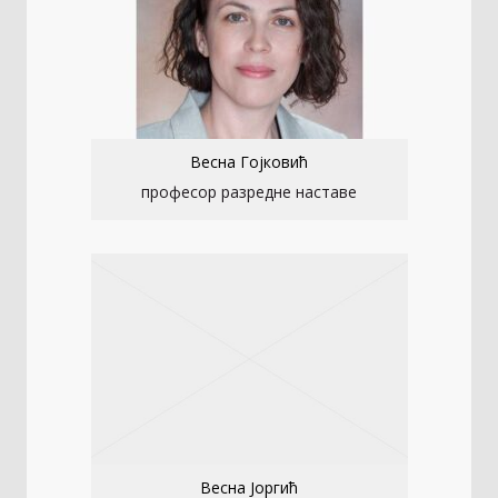
Весна Гојковић
професор разредне наставе
Весна Јоргић