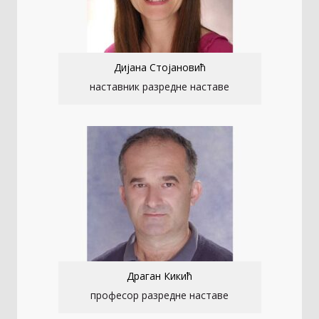
Дијана Стојановић
наставник разредне наставе
Драган Кикић
професор разредне наставе