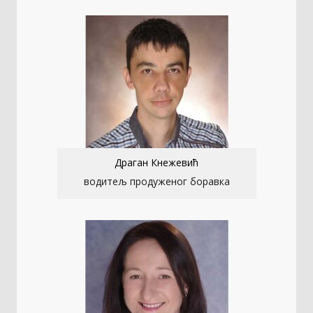
Драган Кнежевић
водитељ продуженог боравка