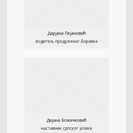
Дарјана Пејановић
водитељ продуженог боравка
Дијана Божичковић
наставник српског језика