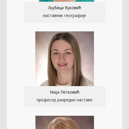
Љубица Вуковић
наставник географије
Маја Петковић
професор разредне наставе