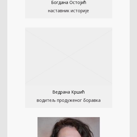
Богдана Остојић
наставник историје
Ведрана Кршић
водитељ продуженог боравка