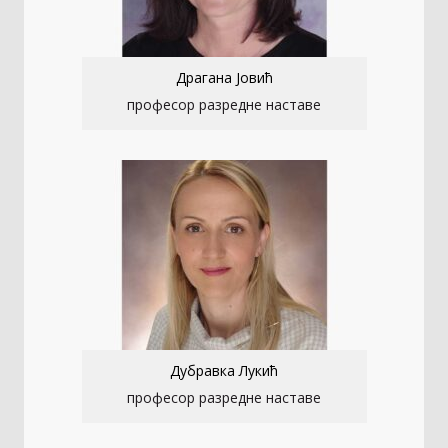
Драгана Јовић
професор разредне наставе
Дубравка Лукић
професор разредне наставе