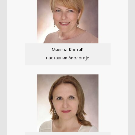
Милена Костић
наставник биологије