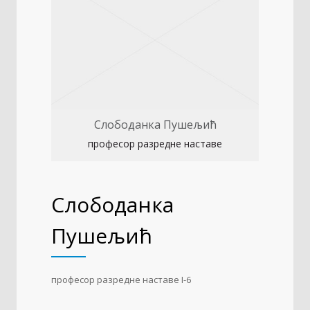
Слободанка Пушељић
професор разредне наставе
Слободанка
Пушељић
професор разредне наставе I-6