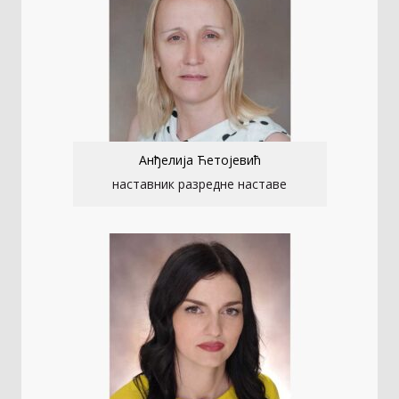
Анђелија Ћетојевић
наставник разредне наставе