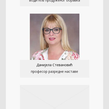
водитељ продуженог боравка
Данијела Стевановић
професор разредне наставе