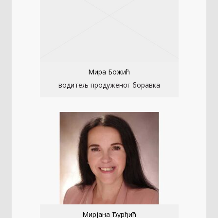
Мира Божић
водитељ продуженог боравка
Мирјана Ђурђић