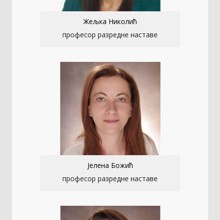
Жељка Николић
професор разредне наставе
Јелена Божић
професор разредне наставе