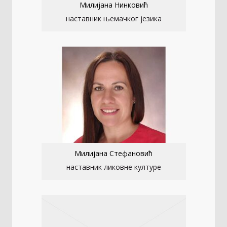
Милијана Нинковић
наставник њемачког језика
Милијана Стефановић
наставник ликовне културе