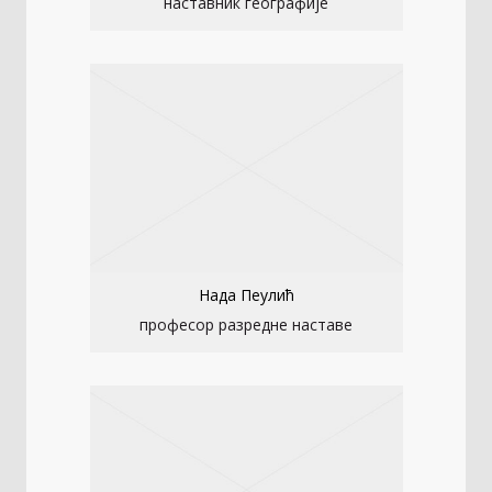
наставник географије
Нада Пеулић
професор разредне наставе