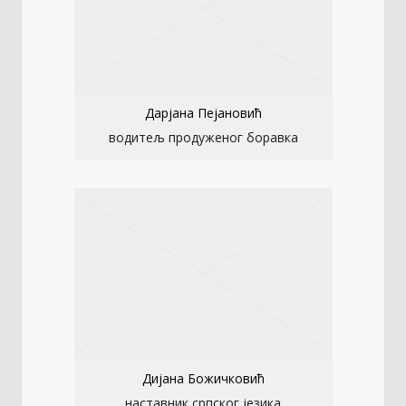
Дарјана Пејановић
водитељ продуженог боравка
Дијана Божичковић
наставник српског језика