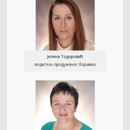
Јелена Тодоровић
водитељ продуженог боравка