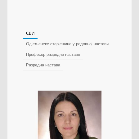
СВИ
Одјељенске старјешине у редовној настави
Професор разредне наставе
Разредна настава