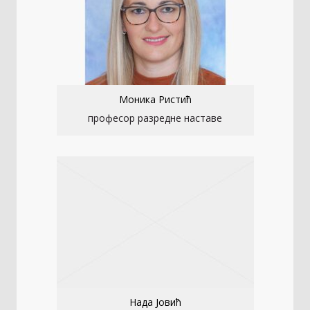
Моника Ристић
професор разредне наставе
Нада Јовић