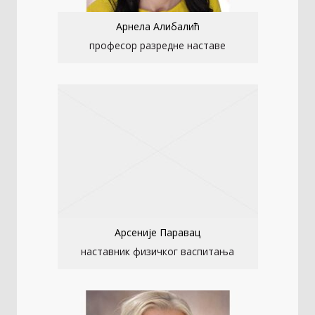
Арнела Алибалић
професор разредне наставе
Арсеније Паравац
наставник физичког васпитања