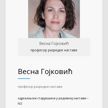
Весна Гојковић
професор разредне наставе
Весна Гојковић
професор разредне наставе
одјељењски старјешина у редовној настави –
IV2