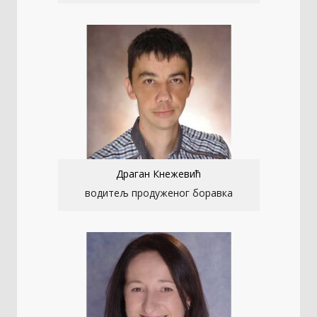
Драган Кнежевић
водитељ продуженог боравка