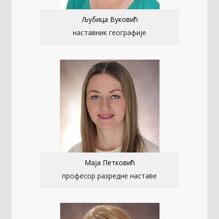
Љубица Вуковић
наставник географије
Маја Петковић
професор разредне наставе