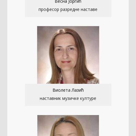
Весна Јоргић
професор разредне наставе
Виолета Лазић
наставник музичке културе