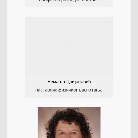
Немања Цвијановић
наставник физичког васпитања