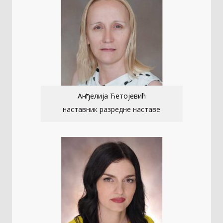
Анђелија Ћетојевић
наставник разредне наставе