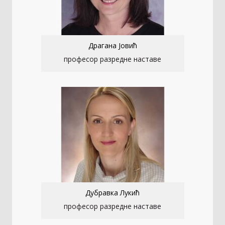
Драгана Јовић
професор разредне наставе
Дубравка Лукић
професор разредне наставе