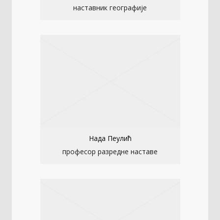
наставник географије
Нада Пеулић
професор разредне наставе