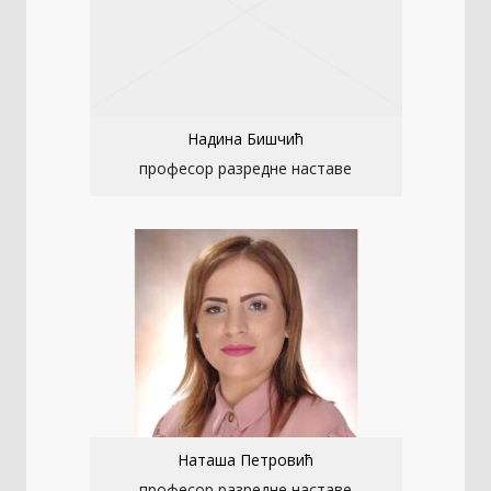
Надина Бишчић
професор разредне наставе
Наташа Петровић
професор разредне наставе