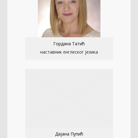
Гордана Татић
наставник енглеског језика
Дајана Пупић