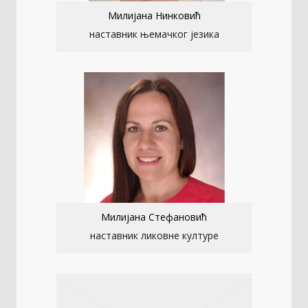
Милијана Нинковић
наставник њемачког језика
Милијана Стефановић
наставник ликовне културе