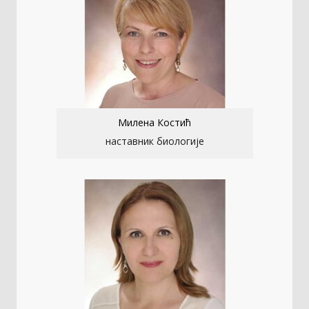
Милена Костић
наставник биологије