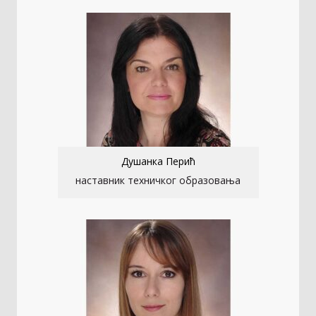
Душанка Перић
наставник техничког образовања