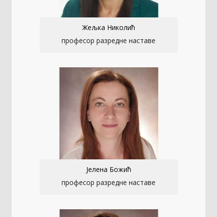
Жељка Николић
професор разредне наставе
Јелена Божић
професор разредне наставе