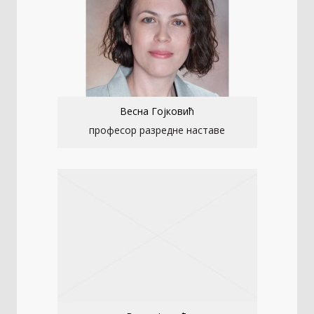
Весна Гојковић
професор разредне наставе