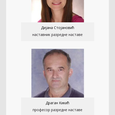
Дијана Стојановић
наставник разредне наставе
Драган Кикић
професор разредне наставе