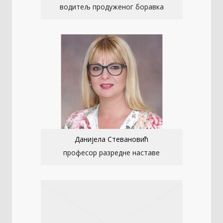
водитељ продуженог боравка
Данијела Стевановић
професор разредне наставе