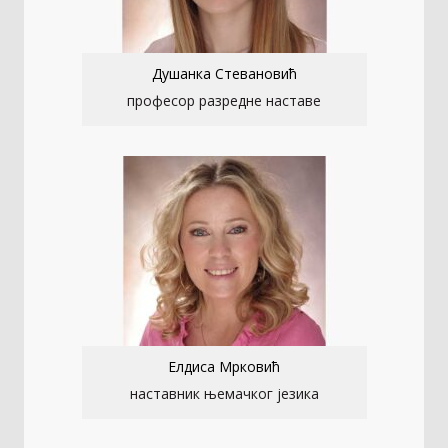
Душанка Стевановић
професор разредне наставе
Елдиса Мрковић
наставник њемачког језика