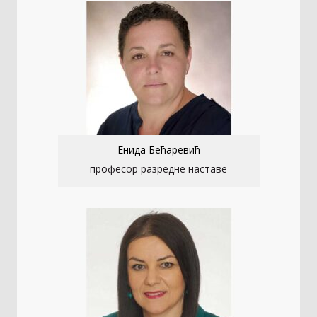
Енида Бећаревић
професор разредне наставе