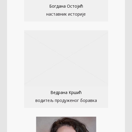
Богдана Остојић
наставник историје
Ведрана Кршић
водитељ продуженог боравка