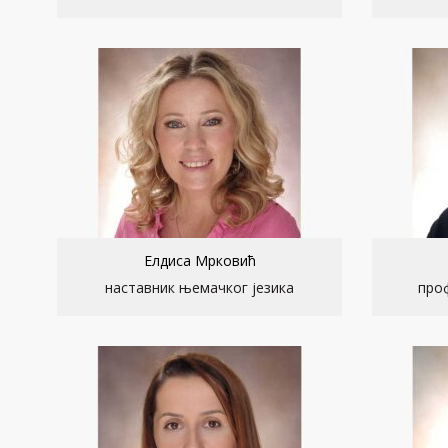
Елдиса Мрковић
наставник њемачког језика
про