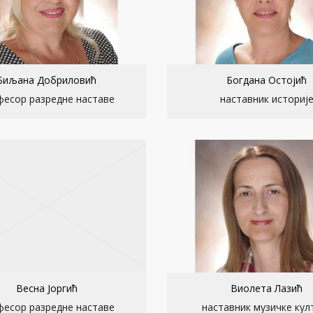
Биљана Добриловић
Богдана Остојић
фесор разредне наставе
наставник историј
Весна Јоргић
Виолета Лазић
фесор разредне наставе
наставник музичке кул