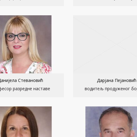
Данијела Стевановић
Дарјана Пејановић
фесор разредне наставе
водитељ продуженог бо