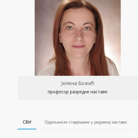
Јелена Божић
професор разредне наставе
СВИ
Одјељенске старјешине у редовној настави