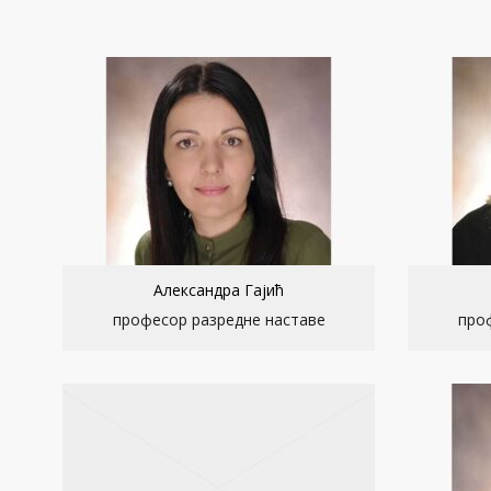
Александра Гајић
професор разредне наставе
про