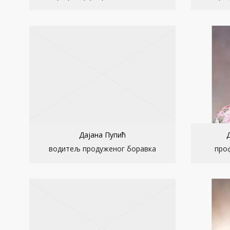
Дајана Пупић
водитељ продуженог боравка
про