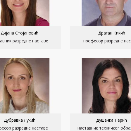
Дијана Стојановић
Драган Кикић
авник разредне наставе
професор разредне нас
Дубравка Лукић
Душанка Перић
фесор разредне наставе
наставник техничког обр