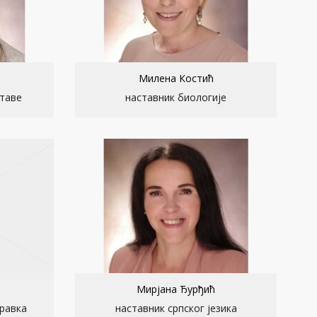
Милена Костић
таве
наставник биологије
Мирјана Ђурђић
равка
наставник српског језика