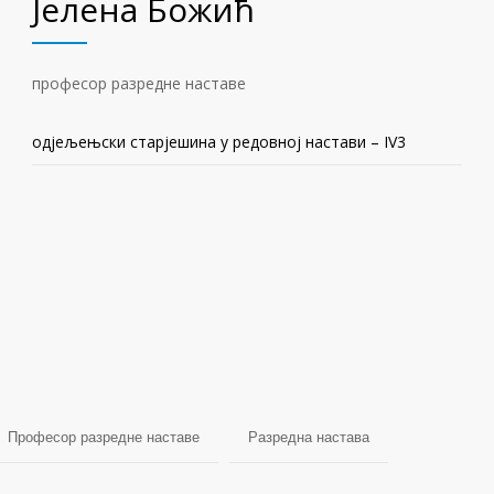
Јелена Божић
професор разредне наставе
одјељењски старјешина у редовној настави – IV3
Професор разредне наставе
Разредна настава