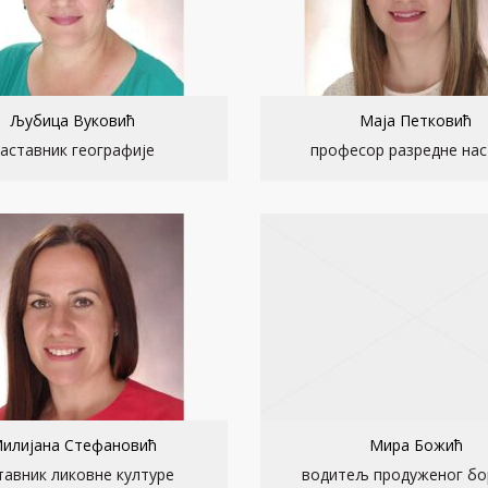
Љубица Вуковић
Маја Петковић
аставник географије
професор разредне нас
илијана Стефановић
Мира Божић
тавник ликовне културе
водитељ продуженог бо