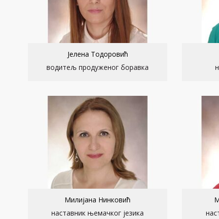
Јелена Тодоровић
водитељ продуженог боравка
н
Милијана Нинковић
М
наставник њемачког језика
нас