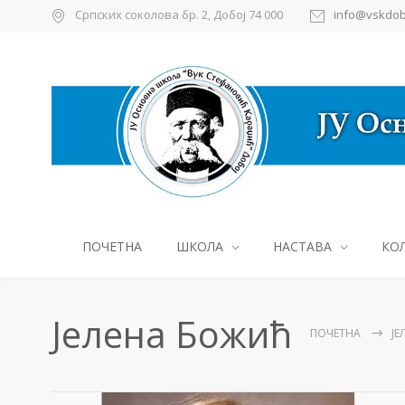
Српских соколова бр. 2, Добој 74 000
info@vskdob
ПОЧЕТНА
ШКОЛА
НАСТАВА
КО
Јелена Божић
ПОЧЕТНА
ЈЕ