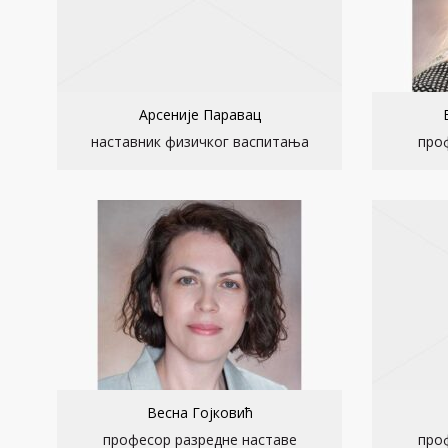
Арсеније Паравац
наставник физичког васпитања
про
Весна Гојковић
професор разредне наставе
про