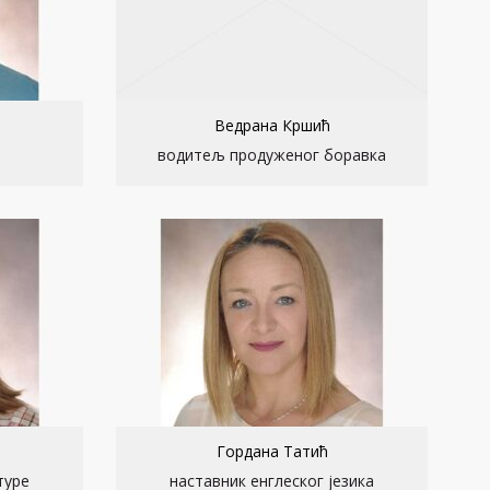
Ведрана Кршић
е
водитељ продуженог боравка
Гордана Татић
туре
наставник енглеског језика