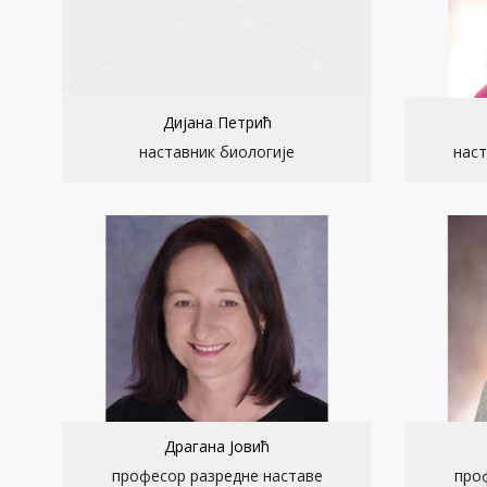
Дијана Петрић
наставник биологије
наст
Драгана Јовић
професор разредне наставе
про