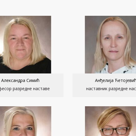
Александра Симић
Анђелија Ћетојеви
фесор разредне наставе
наставник разредне на