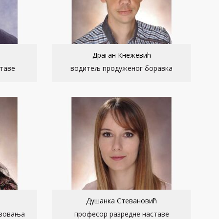
Драган Кнежевић
таве
водитељ продуженог боравка
Душанка Стевановић
азовања
професор разредне наставе