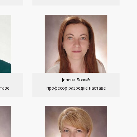
Јелена Божић
таве
професор разредне наставе