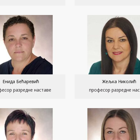
Енида Бећаревић
Жељка Николић
фесор разредне наставе
професор разредне нас