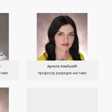
ћ
Арнела Алибалић
ставе
професор разредне наставе