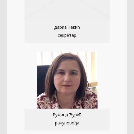
Дариа Текић
секретар
Ружица Ђурић
рачуновођа