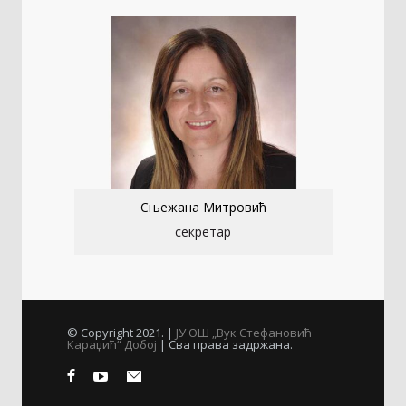
Сњежана Митровић
секретар
© Copyright 2021. |
ЈУ ОШ „Вук Стефановић
Караџић“ Добој
| Сва права задржана.