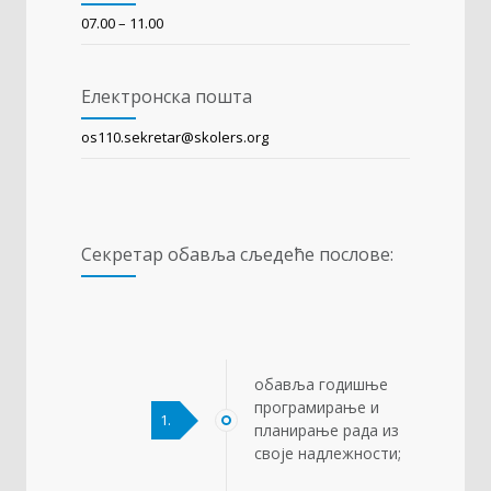
07.00 – 11.00
Електронска пошта
оs110.sekretar@skolers.org
Секретар обавља сљедеће послове:
обавља годишње
програмирање и
1.
планирање рада из
своје надлежности;