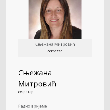
Сњежана Митровић
секретар
Сњежана
Митровић
секретар
Радно вријеме