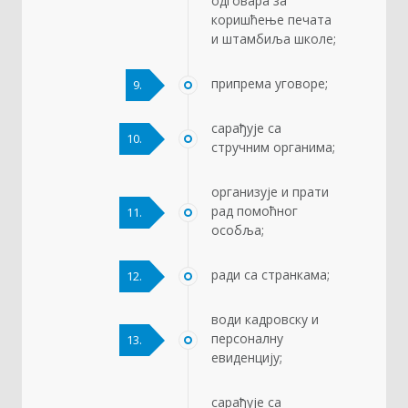
одговара за
коришћење печата
и штамбиља школе;
припрема уговоре;
9.
сарађује са
10.
стручним органима;
организује и прати
рад помоћног
11.
особља;
ради са странкама;
12.
води кадровску и
персоналну
13.
евиденцију;
сарађује са