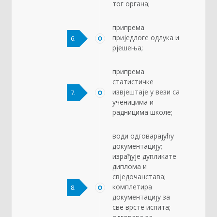
тог органа;
припрема
приједлоге одлука и
6.
рјешења;
припрема
статистичке
извјештаје у вези са
7.
ученицима и
радницима школе;
води одговарајућу
документацију;
израђује дупликате
диплома и
свједочанстава;
комплетира
8.
документацију за
све врсте испита;