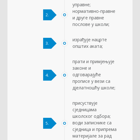
управне;
нормативно-правне
2.
и друге правне
послове у школи;
израђује нацрте
3.
општих аката;
прати и примјењује
законе и
одговарајуће
4.
прописе у вези са
дјелатношћу школе;
присуствује
сједницама
школског одбора;
води записнике са
5.
сједница и припрема
материјале за рад