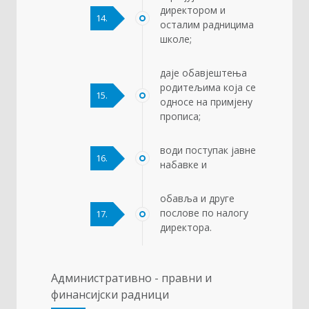
директором и
14.
осталим радницима
школе;
даје обавјештења
родитељима која се
15.
односе на примјену
прописа;
води поступак јавне
16.
набавке и
обавља и друге
послове по налогу
17.
директора.
Административно - правни и
финансијски радници