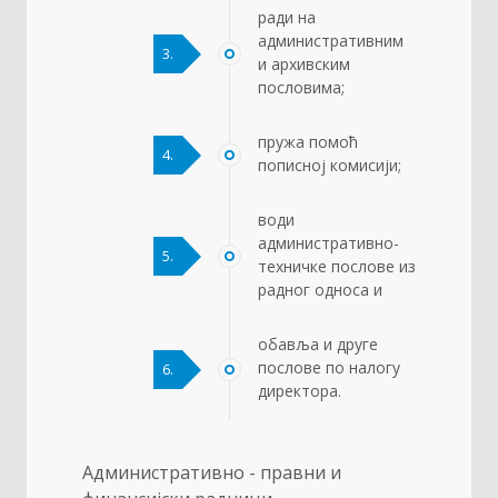
ради на
административним
3.
и архивским
пословима;
пружа помоћ
4.
пописној комисији;
води
административно-
5.
техничке послове из
радног односа и
обавља и друге
послове по налогу
6.
директора.
Административно - правни и