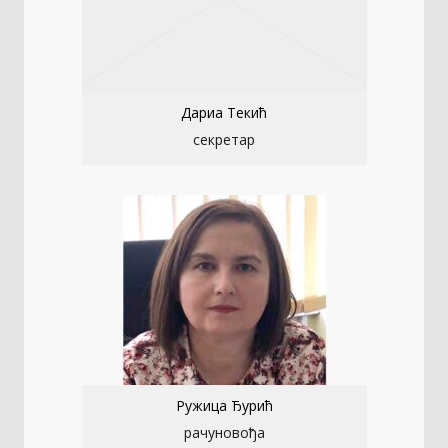
Дариа Текић
секретар
Ружица Ђурић
рачуновођа