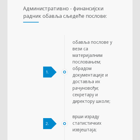
Административно - финансијски
радник обавља сљедеће послове:
обавља послове у
вези са
материјалним
пословањем;
обрадом
1.
документације и
доставља их
рачуновођи;
секретару и
директору школе;
врши израду
статистичких
2.
извјештаја;