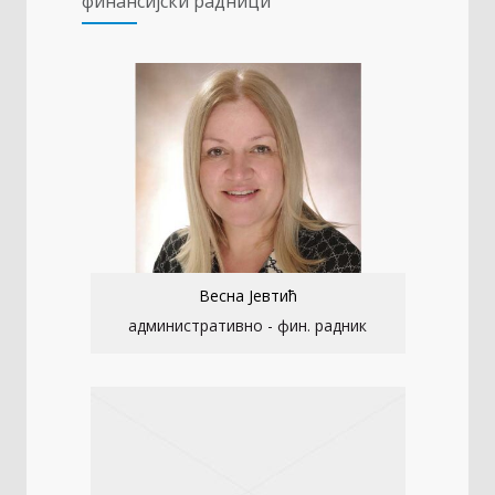
финансијски радници
Весна Јевтић
административно - фин. радник