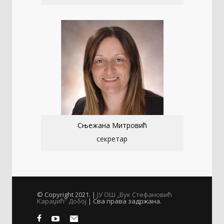
Сњежана Митровић
секретар
© Copyright 2021. |
ЈУ ОШ „Вук Стефановић
Караџић“ Добој
| Сва права задржана.