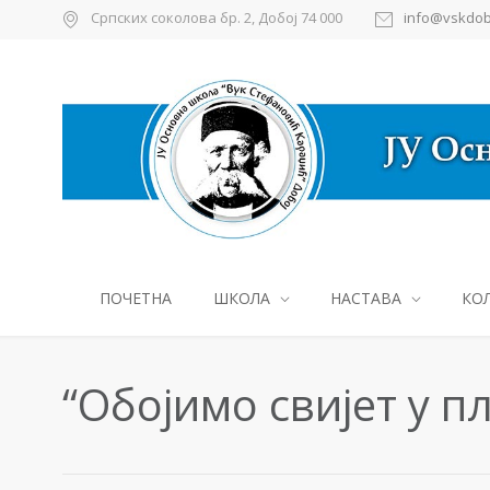
Српских соколова бр. 2, Добој 74 000
info@vskdob
ПОЧЕТНА
ШКОЛА
НАСТАВА
КО
“Обојимо свијет у п