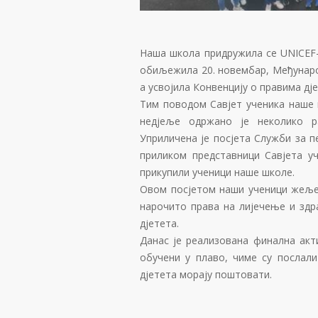
Наша школа придружила се UNICEF-
обиљежила 20. новембар, Међународ
а усвојила Конвенцију о правима дје
Тим поводом Савјет ученика наше 
недјеље одржано је неколико р
Уприличена је посјета Служби за п
приликом представници Савјета уч
прикупили ученици наше школе.
Овом посјетом наши ученици жељел
нарочито права на лијечење и здр
дјетета.
Данас је реализована финална акт
обучени у плаво, чиме су послали
дјетета морају поштовати.