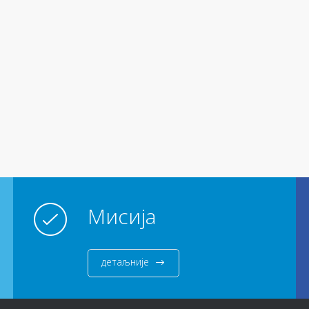
Мисија
детаљније