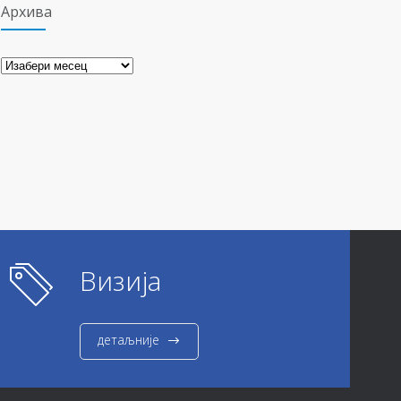
Архива
Архива
Визија
детаљније