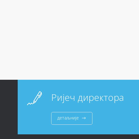
Ријеч директора
детаљније