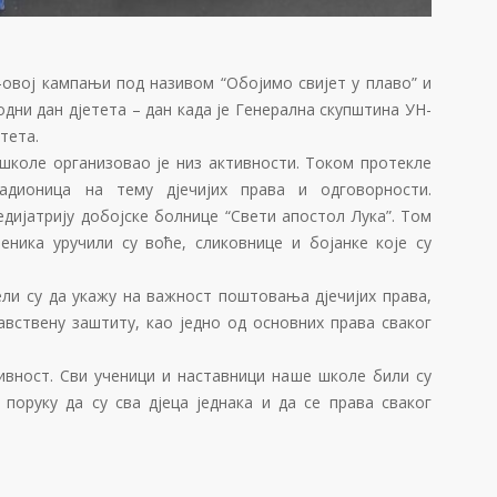
овој кампањи под називом “Обојимо свијет у плаво” и
ни дан дјетета – дан када је Генерална скупштина УН-
тета.
школе организовао је низ активности. Током протекле
адионица на тему дјечијих права и одговорности.
едијатрију добојске болнице “Свети апостол Лука”. Том
еника уручили су воће, сликовнице и бојанке које су
и су да укажу на важност поштовања дјечијих права,
авствену заштиту, као једно од основних права сваког
ивност. Сви ученици и наставници наше школе били су
 поруку да су сва дјеца једнака и да се права сваког