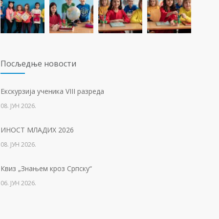
23. ФЕБРУАР 2021.
Концентрациони логор Јасеновац (1941-1945)
1255
23. АПРИЛ 2021.
Посљедњe новости
Упис дјеце у први разред
1224
Eкскурзија ученика VIII разреда
01. ФЕБРУАР 2023.
08. ЈУН 2026.
Тесла позива на квиз
1211
ИНОСТ МЛАДИХ 2026
14. АПРИЛ 2021.
08. ЈУН 2026.
Свјетски дан вода
1135
Квиз „Знањем кроз Српску“
22. МАРТ 2021.
06. ЈУН 2026.