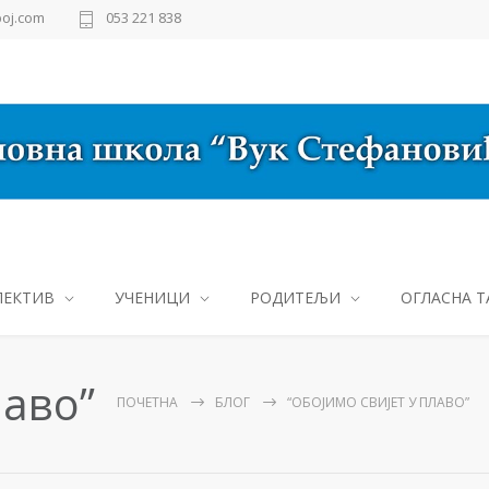
oj.com
053 221 838
ЛЕКТИВ
УЧЕНИЦИ
РОДИТЕЉИ
ОГЛАСНА Т
лаво”
ПОЧЕТНА
БЛОГ
“ОБОЈИМО СВИЈЕТ У ПЛАВО”