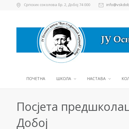
Српских соколова бр. 2, Добој 74 000
info@vskdob
ПОЧЕТНА
ШКОЛА
НАСТАВА
КО
Посјета предшколаца
Добој