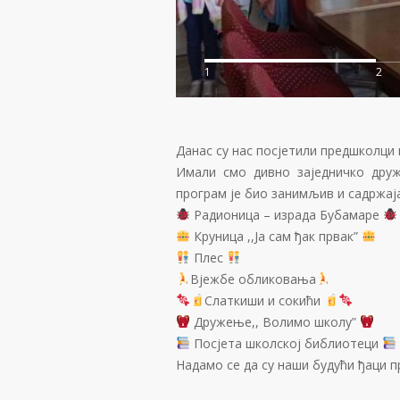
1
2
Данас су нас посјетили предшколци и
Имали смо дивно заједничко друж
програм је био занимљив и садржај
Радионица – израда Бубамаре
Круница ,,Ја сам ђак првак”
Плес
Вјежбе обликовања
Слаткиши и сокићи
Дружење,, Волимо школу”
Посјета школској библиотеци
Надамо се да су наши будући ђаци пр