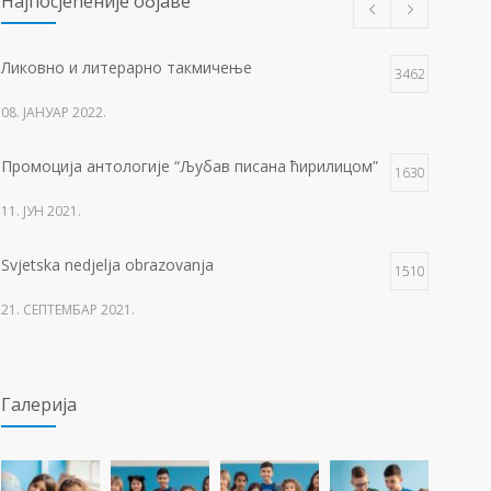
Најпосјећеније објаве
Ликовно и литерарно такмичење
3462
08. ЈАНУАР 2022.
Промоција антологије “Љубав писана ћирилицом”
1630
11. ЈУН 2021.
Svjetska nedjelja obrazovanja
1510
21. СЕПТЕМБАР 2021.
Изложба 3. разреда- рељеф
1505
Галерија
09. ОКТОБАР 2021.
Прва награда на понос Града Добоја
1427