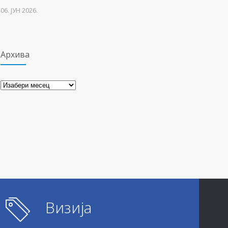
22. МАРТ 2021.
06. ЈУН 2026.
Архива
Архива
Визија