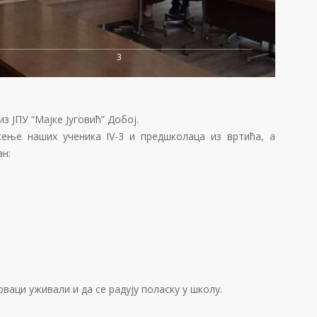
3
з ЈПУ “Мајке Југовић” Добој.
ење наших ученика IV-3 и предшколаца из вртића, а
ан:
ваци уживали и да се радују поласку у школу.