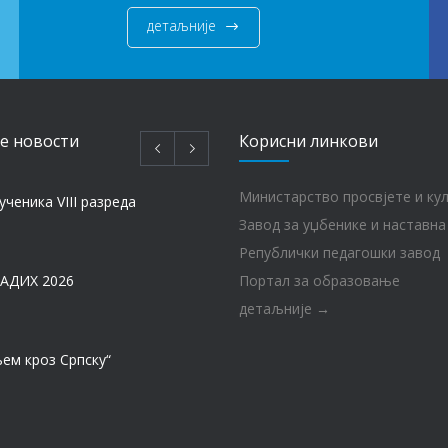
детаљније
e новости
Корисни линкови
Министарство просвјете и ку
ученика VIII разреда
Завод за уџбенике и наставна
Републички педагошки завод
АДИХ 2026
Портал за образовање
детаљније →
ем кроз Српску“
МАТУРА – ГЕНЕРАЦИЈА 2017 – 2026. год.