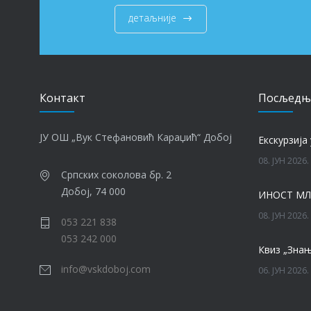
детаљније
Контакт
Посљедњ
ЈУ ОШ „Вук Стефановић Караџић“ Добој
Eкскурзија 
08. ЈУН 2026.
Српских соколова бр. 2
Добој, 74 000
ИНОСТ МЛ
08. ЈУН 2026.
053 221 838
053 242 000
Квиз „Знањ
info@vskdoboj.com
06. ЈУН 2026.