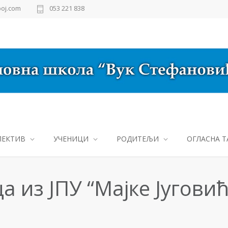
oj.com
053 221 838
ЛЕКТИВ
УЧЕНИЦИ
РОДИТЕЉИ
ОГЛАСНА Т
 из ЈПУ “Мајке Југовић