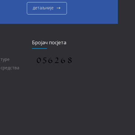
детаљније
Бројач посјета
лтуре
 средства