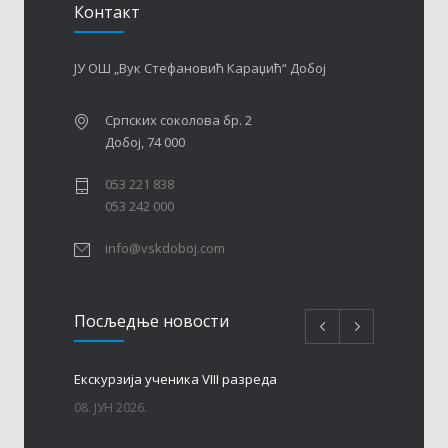
Контакт
ЈУ ОШ „Вук Стефановић Караџић“ Добој
Српских соколова бр. 2
Добој, 74 000
053 221 838
053 242 000
info@vskdoboj.com
Посљедњe новости
Eкскурзија ученика VIII разреда
08. ЈУН 2026.