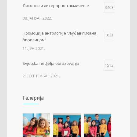
Ликовно и литерарно такмичење
3463
08. ЈАНУАР 2022.
Промоција антологије “Љубав писана
1631
ћирилицом”
11. ЈУН 2021.
Svjetska nedjelja obrazovanja
1513
21. СЕПТЕМБАР 2021.
Изложба 3. разреда- рељеф
1509
Галерија
09. ОКТОБАР 2021.
Прва награда на понос Града Добоја
1429
22. МАРТ 2021.