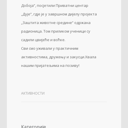
Добоја“, посјетили Приватни центар
„Дује“, гдје је у завршном дијелу пројекта
„Заштита животне средине“ одржана
радионица. Том приликом ученици су
садили цвијеће и воћке.
Сви смо уживали у практичним
активностима, дружењу и закусци.Хвала
нашим пријатељима на позиву!
АКТИВНОСТИ
Категорије