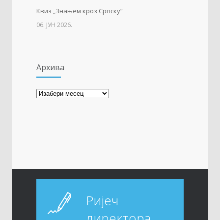
Квиз „Знањем кроз Српску“
06. ЈУН 2026.
Архива
Архива
Ријеч
директора