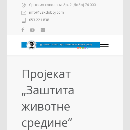
Српских соколова бр. 2, Добој 74 000
info@vskdoboj.com
053 221 838
Пројекат
„Заштита
животне
средине“