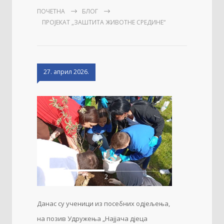
ПОЧЕТНА
БЛОГ
ПРОЈЕКАТ „ЗАШТИТА ЖИВОТНЕ СРЕДИНЕ“
27. април 2026.
1
2
Данас су ученици из посебних одјељења,
на позив Удружења „Најјача дјеца