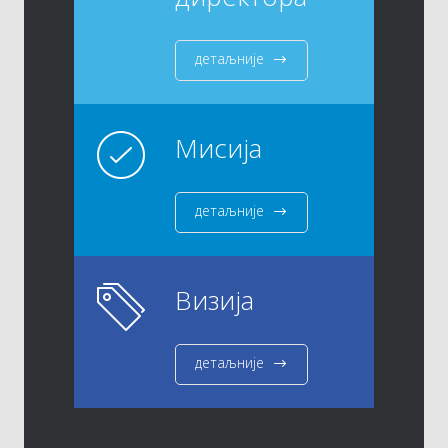
детаљније
Мисија
детаљније
Визија
детаљније