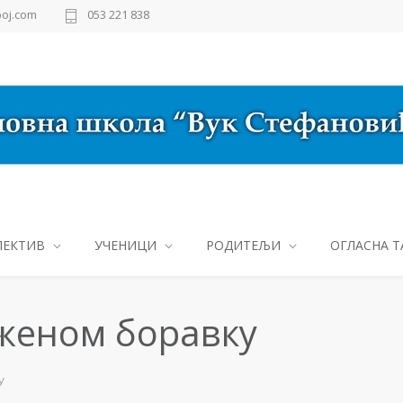
oj.com
053 221 838
ЛЕКТИВ
УЧЕНИЦИ
РОДИТЕЉИ
ОГЛАСНА Т
уженом боравку
У