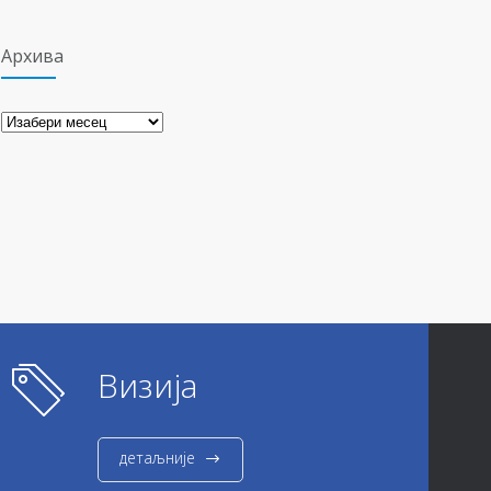
Архива
Архива
Визија
детаљније