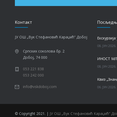
Контакт
Посљедњ
ЈУ ОШ „Вук Стефановић Караџић“ Добој
Eкскурзија 
08. ЈУН 2026.
Српских соколова бр. 2
Добој, 74 000
ИНОСТ МЛ
08. ЈУН 2026.
053 221 838
053 242 000
Квиз „Знањ
info@vskdoboj.com
06. ЈУН 2026.
06. ЈУН 2026.
© Copyright 2021. |
ЈУ ОШ „Вук Стефановић Караџић“ До