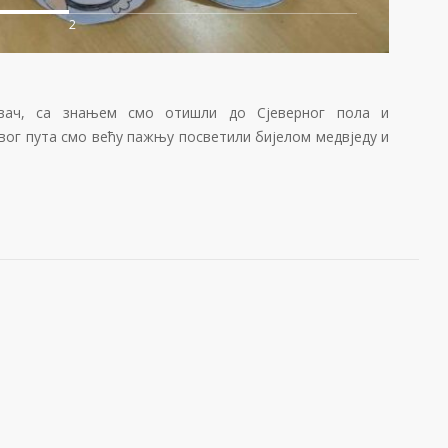
2
вач, са знањем смо отишли до Сјеверног пола и
вог пута смо већу пажњу посветили бијелом медвједу и