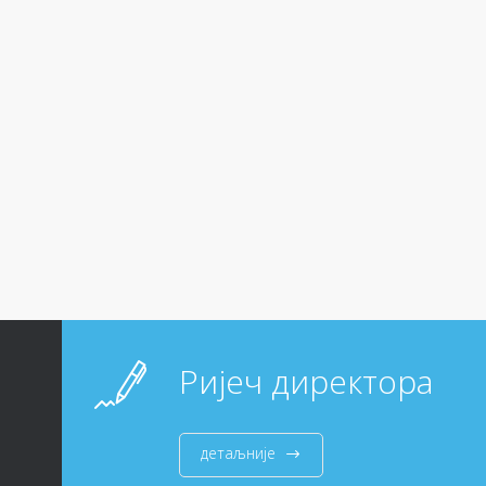
Ријеч директора
детаљније