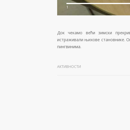
1
Док чекамо већи зимски прекри
истраживали њихове становнике. О
пингвинима.
АКТИВНОСТИ