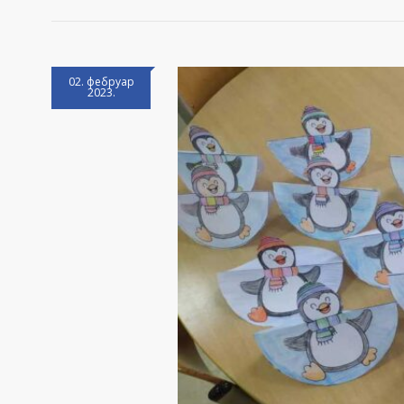
02. фебруар
2023.