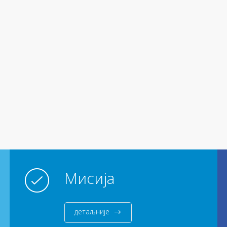
Мисија
детаљније