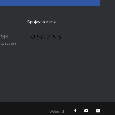
Бројач посјета
лтуре
 средства
Webmail