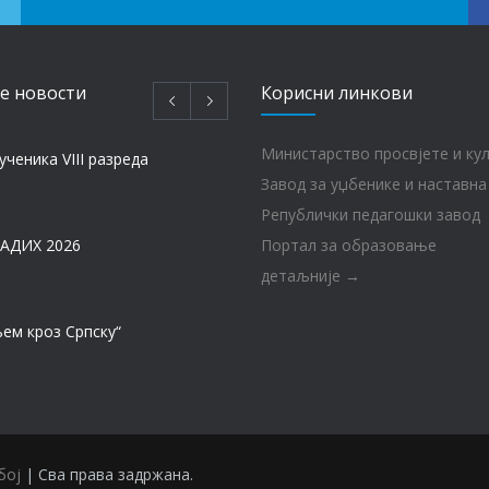
e новости
Корисни линкови
Министарство просвјете и ку
ученика VIII разреда
Завод за уџбенике и наставна
Републички педагошки завод
АДИХ 2026
Портал за образовање
детаљније →
ем кроз Српску“
МАТУРА – ГЕНЕРАЦИЈА 2017 – 2026. год.
бој
| Сва права задржана.