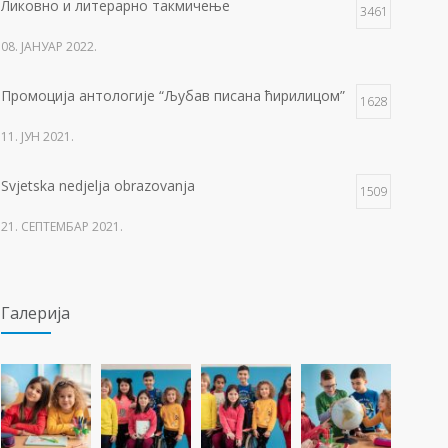
Ликовно и литерарно такмичење
3461
08. ЈАНУАР 2022.
Промоција антологије “Љубав писана ћирилицом”
1628
11. ЈУН 2021.
Svjetska nedjelja obrazovanja
1509
21. СЕПТЕМБАР 2021.
Изложба 3. разреда- рељеф
1504
Галерија
09. ОКТОБАР 2021.
Прва награда на понос Града Добоја
1426
22. МАРТ 2021.