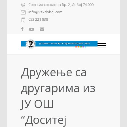
Српских соколова бр. 2, Добој 74 000
info@vskdoboj.com
053 221 838
Дружење са
другарима из
ЈУ ОШ
“Доситеј