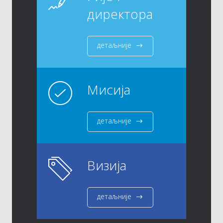
директора
детаљније
Мисија
детаљније
Визија
детаљније