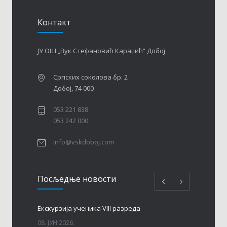
Контакт
ЈУ ОШ „Вук Стефановић Караџић“ Добој
Српских соколова бр. 2
Добој, 74 000
053 221 838
053 242 000
info@vskdoboj.com
Посљедњe новости
Eкскурзија ученика VIII разреда
08. ЈУН 2026.