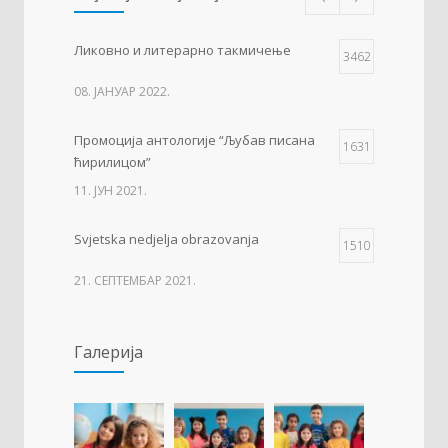
Ликовно и литерарно такмичење
3462
08. ЈАНУАР 2022.
Промоција антологије “Љубав писана
1631
ћирилицом”
11. ЈУН 2021.
Svjetska nedjelja obrazovanja
1510
21. СЕПТЕМБАР 2021.
Изложба 3. разреда- рељеф
1506
Галерија
09. ОКТОБАР 2021.
Прва награда на понос Града Добоја
1428