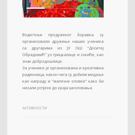
1
2
3
4
Водитељи продуженог боравка су
организовали дружење наших ученика
са другарима из ЈУ ОШ “Доситеј
Обрадовић” уз грицкалице и сокиће, као
знак добродошлице.
За ученике је организована и креативна
радионица, након чега су добили медаље
као награду и “магичне оловке” како би
низали успјехе до краја школовања.
АКТИВНОСТИ