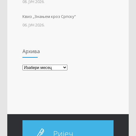
08. ЈУН 2026.
22. МАРТ 2021.
Квиз „Знањем кроз Српску“
06. ЈУН 2026.
Архива
Архива
Ријеч