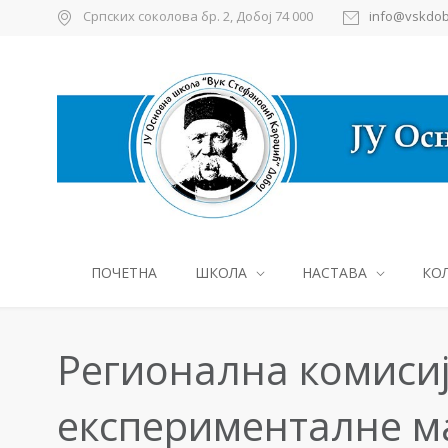
Српских соколова бр. 2, Добој 74 000
info@vskdob
ПОЧЕТНА
ШКОЛА
НАСТАВА
КО
Регионална комиси
експерименталне м