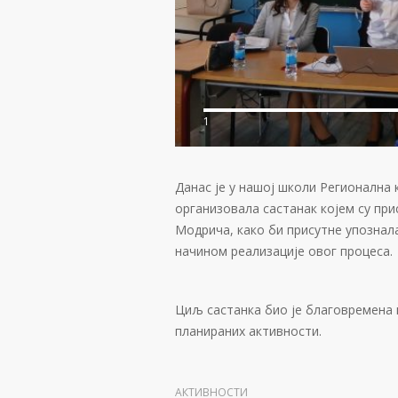
1
Данас је у нашој школи Регионална
организовала састанак којем су при
Модрича, како би присутне упознал
начином реализације овог процеса.
Циљ састанка био је благовремена
планираних активности.
АКТИВНОСТИ