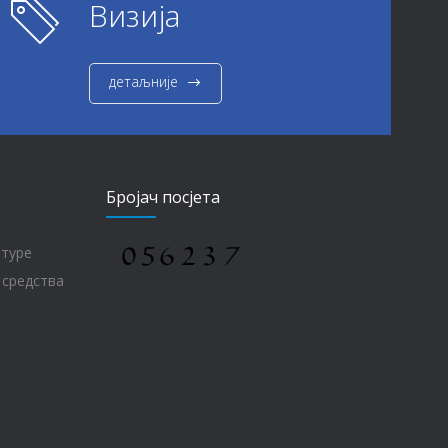
Визија
детаљније
Бројач посјета
лтуре
 средства