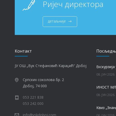
Ријеч директора
детаљније
Контакт
Посљедњ
ЈУ ОШ „Вук Стефановић Караџић“ Добој
Eкскурзија 
08. ЈУН 2026.
Српских соколова бр. 2
Добој, 74 000
ИНОСТ МЛ
08. ЈУН 2026.
053 221 838
053 242 000
Квиз „Знањ
info@vskdoboj.com
06. ЈУН 2026.