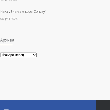
Свјетски дан вода
1134
Квиз „Знањем кроз Српску“
22. МАРТ 2021.
06. ЈУН 2026.
Архива
Архива