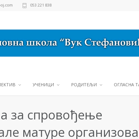
oj.com
053 221 838
ЛЕКТИВ
УЧЕНИЦИ
РОДИТЕЉИ
ОГЛАСНА Т
ја за спровођење
але матуре организов