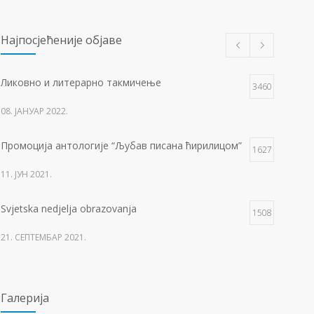
Најпосјећеније објаве
Ликовно и литерарно такмичење
3460
08. ЈАНУАР 2022.
Промоција антологије “Љубав писана ћирилицом”
1627
11. ЈУН 2021.
Svjetska nedjelja obrazovanja
1508
21. СЕПТЕМБАР 2021.
Изложба 3. разреда- рељеф
1503
Галерија
09. ОКТОБАР 2021.