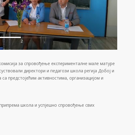
2
 комисија за спровођење експерименталне мале матуре
суствовали директори и педагози школа регија Добој и
а са предстојећим активностима, организацијом и
 припрема школа и успјешно спровођење свих