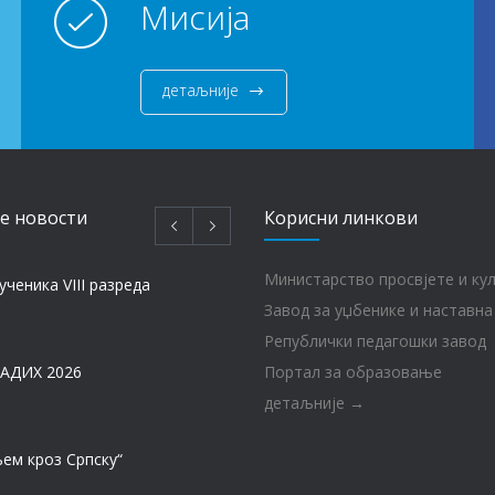
Мисија
детаљније
e новости
Корисни линкови
Министарство просвјете и ку
ученика VIII разреда
Завод за уџбенике и наставна
Републички педагошки завод
АДИХ 2026
Портал за образовање
детаљније →
ем кроз Српску“