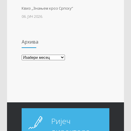
Квиз „Знањем кроз Српску“
06. ЈУН 2026.
Архива
Архива
Ријеч