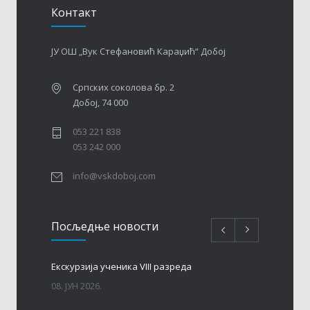
Контакт
ЈУ ОШ „Вук Стефановић Караџић“ Добој
Српских соколова бр. 2
Добој, 74 000
053 221 838
053 242 000
info@vskdoboj.com
Посљедњe новости
Eкскурзија ученика VIII разреда
08. ЈУН 2026.