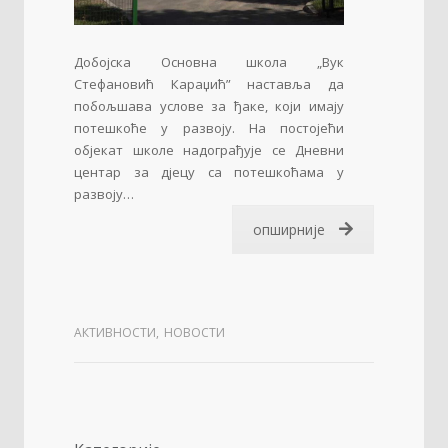
Добојска Основна школа „Вук
Стефановић Караџић” наставља да
побољшава услове за ђаке, који имају
потешкоће у развоју. На постојећи
објекат школе надограђује се Дневни
центар за дјецу са потешкоћама у
развоју…
опширније
АКТИВНОСТИ
,
НОВОСТИ