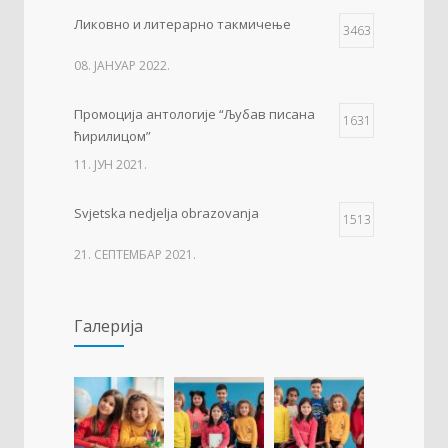
Ликовно и литерарно такмичење
3463
08. ЈАНУАР 2022.
Промоција антологије “Љубав писана
1631
ћирилицом”
11. ЈУН 2021.
Svjetska nedjelja obrazovanja
1513
21. СЕПТЕМБАР 2021.
Изложба 3. разреда- рељеф
1509
Галерија
09. ОКТОБАР 2021.
Прва награда на понос Града Добоја
1429
22. МАРТ 2021.