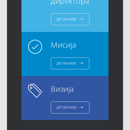
директора
детаљније
Мисија
детаљније
Визија
детаљније