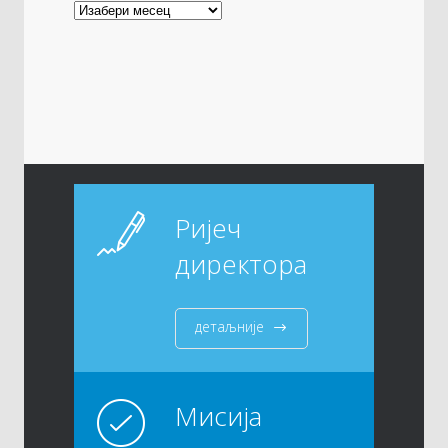
Ријеч
директора
детаљније
Мисија