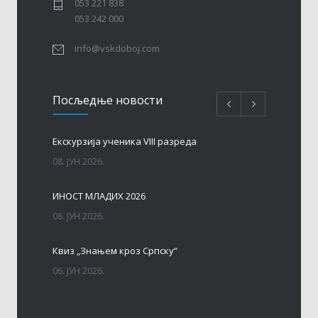
053 221 838
053 242 000
info@vskdoboj.com
Посљедњe новости
Eкскурзија ученика VIII разреда
08. ЈУН 2026.
ИНОСТ МЛАДИХ 2026
08. ЈУН 2026.
Квиз „Знањем кроз Српску“
06. ЈУН 2026.
МАТУРА – ГЕНЕРАЦИЈА 2017 – 2026. год.