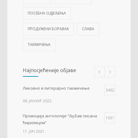
ПОСЕБНА ОДЈЕЉЕЊА
ПРОДУЖЕНИ БОРАВАК
СЛАВА
ТАКМИЧЕЊА
Најпосјећеније објаве
Ликовно и литерарно такмичење
3462
08. ЈАНУАР 2022.
Промоција антологије “Љубав писана
1631
ћирилицом”
11. ЈУН 2021.