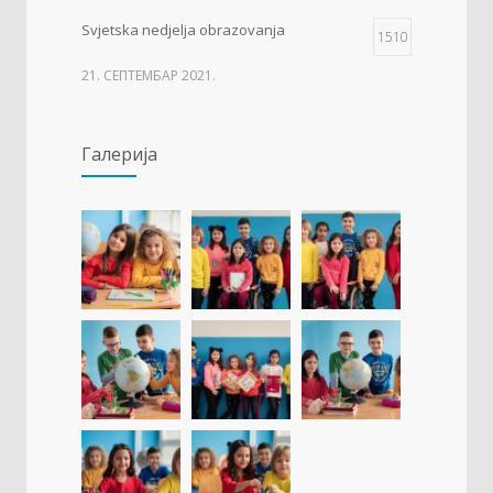
Svjetska nedjelja obrazovanja
1510
21. СЕПТЕМБАР 2021.
Изложба 3. разреда- рељеф
1505
Галерија
09. ОКТОБАР 2021.
Прва награда на понос Града Добоја
1427
22. МАРТ 2021.
Дан матерњег језика
1307
23. ФЕБРУАР 2021.
Концентрациони логор Јасеновац (1941-
1256
1945)
23. АПРИЛ 2021.