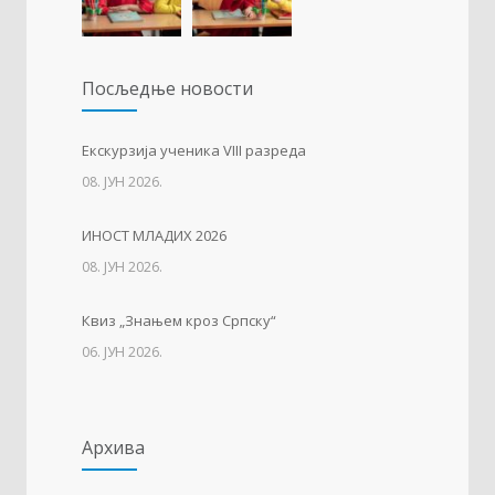
Упис дјеце у први разред
1225
Посљедњe новости
01. ФЕБРУАР 2023.
Тесла позива на квиз
1212
Eкскурзија ученика VIII разреда
08. ЈУН 2026.
14. АПРИЛ 2021.
ИНОСТ МЛАДИХ 2026
Свјетски дан вода
1136
08. ЈУН 2026.
22. МАРТ 2021.
Квиз „Знањем кроз Српску“
06. ЈУН 2026.
Архива
Архива