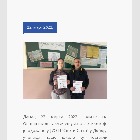
22. март 2022.
Данас, 22. марта 2022. године, на
Општинском такмичењу из атлетике које
је одржано у ЈУОШ “Свети Сава” у Добоју,
ученици наше школе су постигли