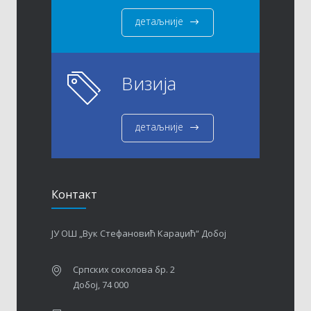
детаљније
Визија
детаљније
Контакт
ЈУ ОШ „Вук Стефановић Караџић“ Добој
Српских соколова бр. 2
Добој, 74 000