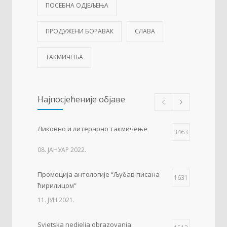
ПОСЕБНА ОДЈЕЉЕЊА
ПРОДУЖЕНИ БОРАВАК
СЛАВА
ТАКМИЧЕЊА
Најпосјећеније објаве
Ликовно и литерарно такмичење
3463
08. ЈАНУАР 2022.
Промоција антологије “Љубав писана
1631
ћирилицом”
11. ЈУН 2021.
Svjetska nedjelja obrazovanja