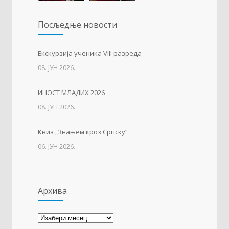
Упис дјеце у први разред
1227
Посљедњe новости
01. ФЕБРУАР 2023.
Тесла позива на квиз
1215
Eкскурзија ученика VIII разреда
08. ЈУН 2026.
14. АПРИЛ 2021.
ИНОСТ МЛАДИХ 2026
Свјетски дан вода
1137
08. ЈУН 2026.
22. МАРТ 2021.
Квиз „Знањем кроз Српску“
06. ЈУН 2026.
Архива
Архива