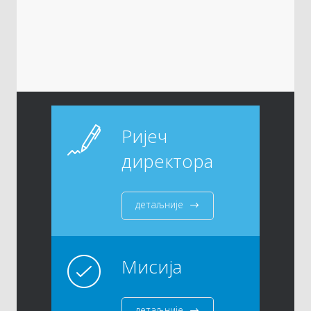
Ријеч
директора
детаљније
Мисија
детаљније