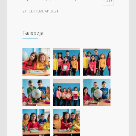
1513
21. СЕПТЕМБАР 2021.
Изложба 3. разреда- рељеф
1509
Галерија
09. ОКТОБАР 2021.
Прва награда на понос Града Добоја
1429
22. МАРТ 2021.
Дан матерњег језика
1307
23. ФЕБРУАР 2021.
Концентрациони логор Јасеновац (1941-
1257
1945)
23. АПРИЛ 2021.