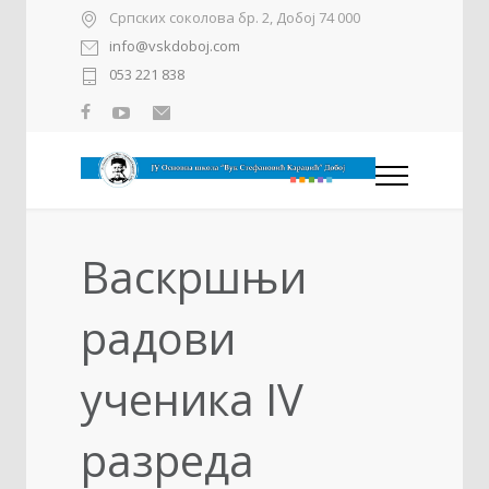
Српских соколова бр. 2, Добој 74 000
info@vskdoboj.com
053 221 838
Васкршњи
радови
ученика IV
разреда