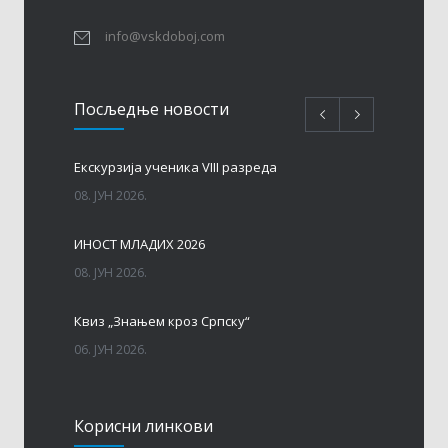
info@vskdoboj.com
Посљедњe новости
Eкскурзија ученика VIII разреда
08. ЈУН 2026.
ИНОСТ МЛАДИХ 2026
08. ЈУН 2026.
Квиз „Знањем кроз Српску“
06. ЈУН 2026.
МАТУРА – ГЕНЕРАЦИЈА 2017 – 2026. год.
Корисни линкови
06. ЈУН 2026.