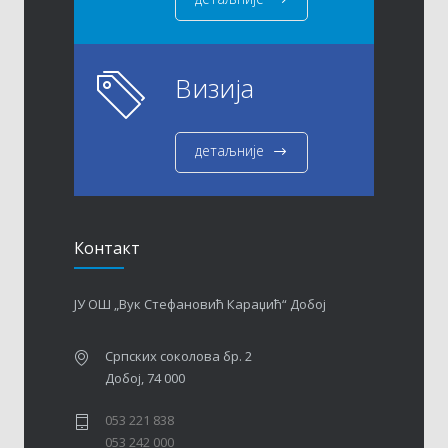
Визија
детаљније
Контакт
ЈУ ОШ „Вук Стефановић Караџић“ Добој
Српских соколова бр. 2
Добој, 74 000
053 221 838
053 242 000