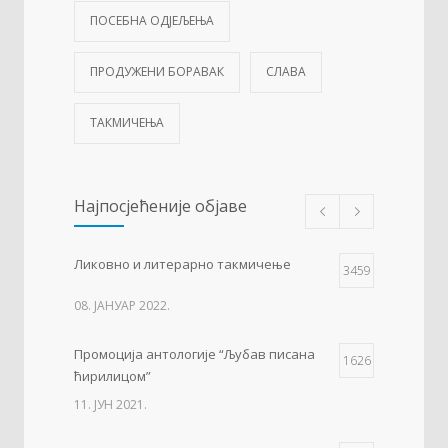
ПОСЕБНА ОДЈЕЉЕЊА
ПРОДУЖЕНИ БОРАВАК
СЛАВА
ТАКМИЧЕЊА
Најпосјећеније објаве
Ликовно и литерарно такмичење
3459
08. ЈАНУАР 2022.
Промоција антологије “Љубав писана
1626
ћирилицом”
11. ЈУН 2021.