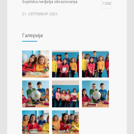
Svjetska nedjelja obrazovanja
1508
21. СЕПТЕМБАР 2021.
Изложба 3. разреда- рељеф
1502
Галерија
09. ОКТОБАР 2021.
Прва награда на понос Града Добоја
1424
22. МАРТ 2021.
Дан матерњег језика
1306
23. ФЕБРУАР 2021.
Концентрациони логор Јасеновац (1941-
1254
1945)
23. АПРИЛ 2021.