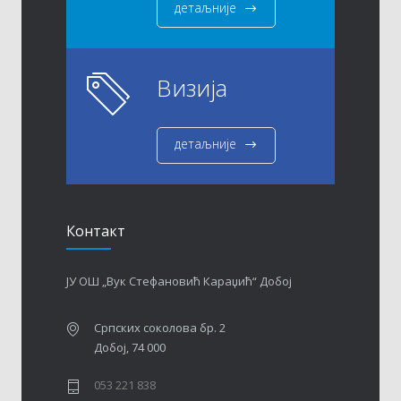
детаљније
Визија
детаљније
Контакт
ЈУ ОШ „Вук Стефановић Караџић“ Добој
Српских соколова бр. 2
Добој, 74 000
053 221 838