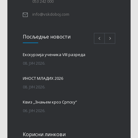
053 242 000
info@vskdoboj.com
Посљедњe новости
Eкскурзија ученика VIII разреда
08. ЈУН 2026.
ИНОСТ МЛАДИХ 2026
08. ЈУН 2026.
Квиз „Знањем кроз Српску“
06. ЈУН 2026.
МАТУРА – ГЕНЕРАЦИЈА 2017 – 2026. год.
Корисни линкови
06. ЈУН 2026.