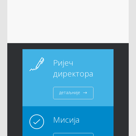
Ријеч
директора
детаљније
Мисија