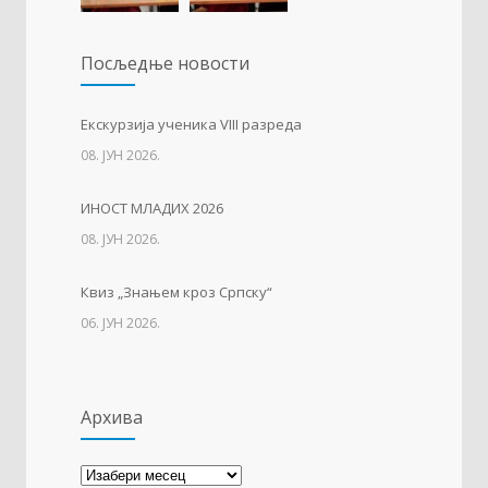
Упис дјеце у први разред
1222
Посљедњe новости
01. ФЕБРУАР 2023.
Тесла позива на квиз
1208
Eкскурзија ученика VIII разреда
08. ЈУН 2026.
14. АПРИЛ 2021.
ИНОСТ МЛАДИХ 2026
Свјетски дан вода
1133
08. ЈУН 2026.
22. МАРТ 2021.
Квиз „Знањем кроз Српску“
06. ЈУН 2026.
Архива
Архива