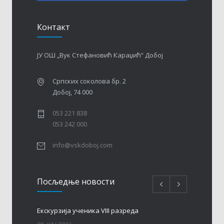
Контакт
ЈУ ОШ „Вук Стефановић Караџић“ Добој
Српских соколова бр. 2
Добој, 74 000
053 221 838
053 242 000
info@vskdoboj.com
Посљедњe новости
Eкскурзија ученика VIII разреда