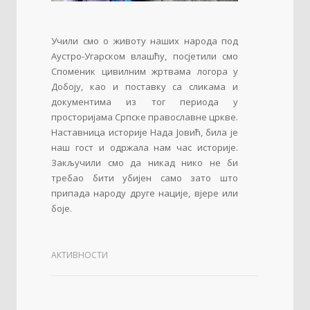
Учили смо о животу наших народа под
Аустро-Угарском влашћу, посјетили смо
Споменик цивилним жртвама логора у
Добоју, као и поставку са сликама и
документима из тог периода у
просторијама Српске православне цркве.
Наставница историје Нада Јовић, била је
наш гост и одржала нам час историје.
Закључили смо да никад нико не би
требао бити убијен само зато што
припада народу друге нације, вјере или
боје.
АКТИВНОСТИ