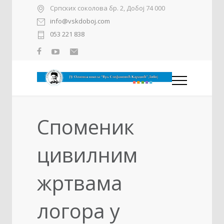
Српских соколова бр. 2, Добој 74 000
info@vskdoboj.com
053 221 838
Споменик
цивилним
жртвама
логора у