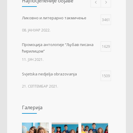
Најпосјећеније објаве
Ликовно и литерарно такмичење
3461
08. ЈАНУАР 2022.
Промоција антологије “Љубав писана
1629
ћирилицом”
11. ЈУН 2021.
Svjetska nedjelja obrazovanja
1509
21. СЕПТЕМБАР 2021.
Изложба 3. разреда- рељеф
1504
Галерија
09. ОКТОБАР 2021.
Прва награда на понос Града Добоја
1426