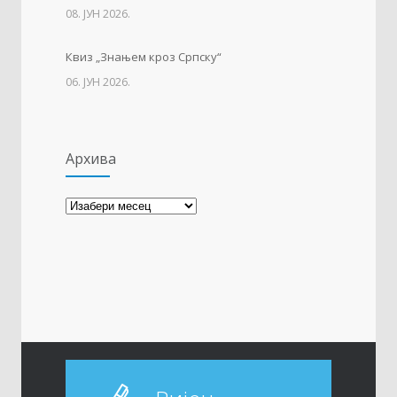
08. ЈУН 2026.
22. МАРТ 2021.
Квиз „Знањем кроз Српску“
06. ЈУН 2026.
Архива
Архива