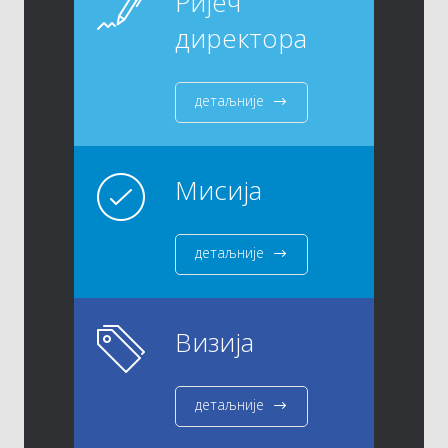
Ријеч
директора
детаљније
Мисија
детаљније
Визија
детаљније