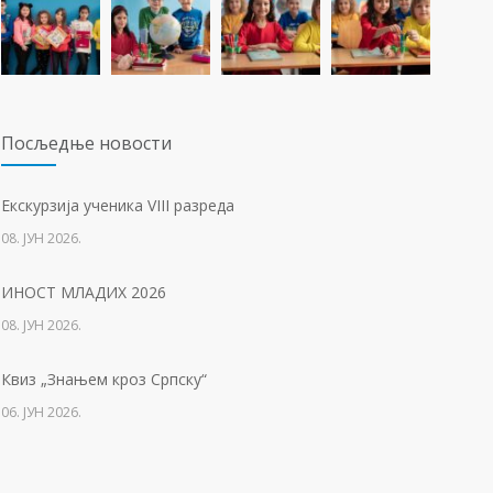
23. ФЕБРУАР 2021.
Концентрациони логор Јасеновац (1941-1945)
1256
23. АПРИЛ 2021.
Посљедњe новости
Упис дјеце у први разред
1225
Eкскурзија ученика VIII разреда
01. ФЕБРУАР 2023.
08. ЈУН 2026.
Тесла позива на квиз
1213
ИНОСТ МЛАДИХ 2026
14. АПРИЛ 2021.
08. ЈУН 2026.
Свјетски дан вода
1136
Квиз „Знањем кроз Српску“
22. МАРТ 2021.
06. ЈУН 2026.