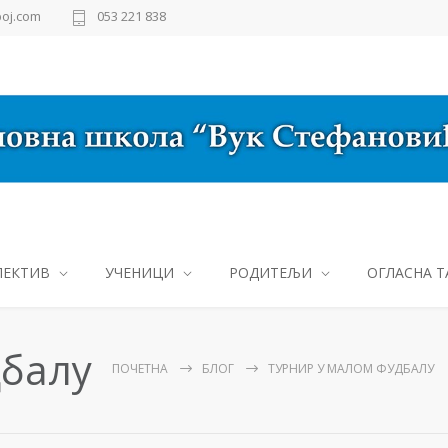
oj.com
053 221 838
ЛЕКТИВ
УЧЕНИЦИ
РОДИТЕЉИ
ОГЛАСНА Т
дбалу
ПОЧЕТНА
БЛОГ
ТУРНИР У МАЛОМ ФУДБАЛУ