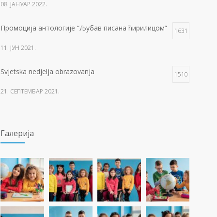
08. ЈАНУАР 2022.
Промоција антологије “Љубав писана ћирилицом”
1631
11. ЈУН 2021.
Svjetska nedjelja obrazovanja
1510
21. СЕПТЕМБАР 2021.
Изложба 3. разреда- рељеф
1506
Галерија
09. ОКТОБАР 2021.
Прва награда на понос Града Добоја
1428
22. МАРТ 2021.
Дан матерњег језика
1307