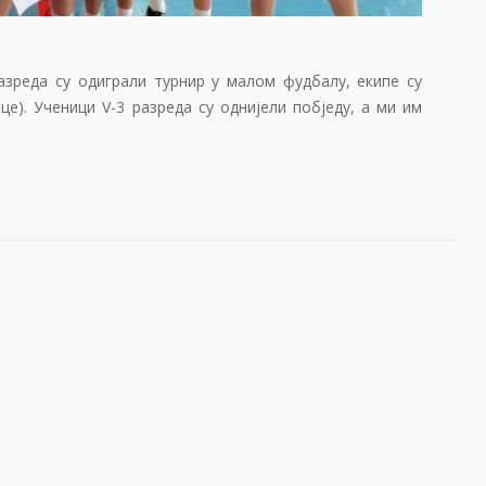
зреда су одиграли турнир у малом фудбалу, екипе су
це). Ученици V-3 разреда су однијели побједу, а ми им