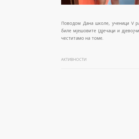
Поводом Дана школе, ученици V ра
биле мјешовите (дјечаци и дјевојчи
честитамо на томе.
АКТИВНОСТИ