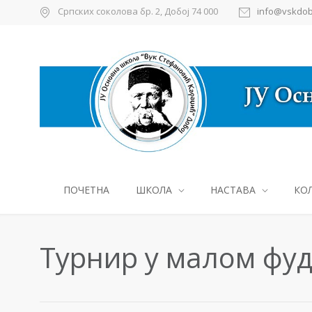
Српских соколова бр. 2, Добој 74 000
info@vskdob
ПОЧЕТНА
ШКОЛА
НАСТАВА
КО
Турнир у малом фу