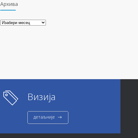
Архива
Архива
Визија
детаљније