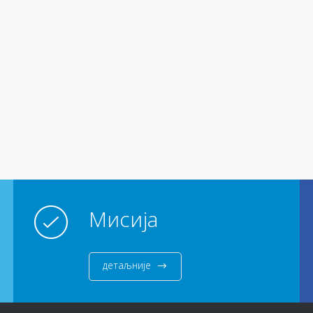
Мисија
детаљније