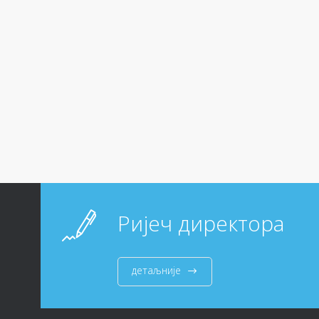
Ријеч директора
детаљније