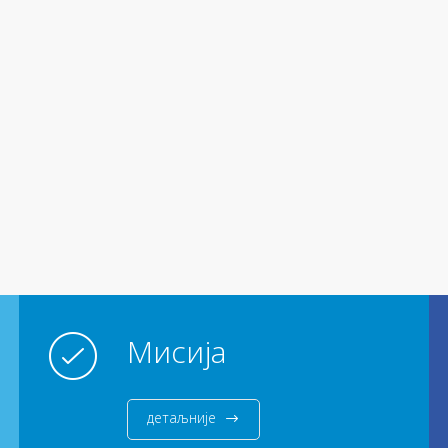
Мисија
детаљније