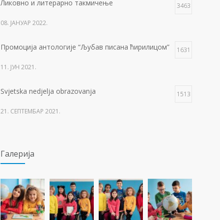
Ликовно и литерарно такмичење
3463
08. ЈАНУАР 2022.
Промоција антологије “Љубав писана ћирилицом”
1631
11. ЈУН 2021.
Svjetska nedjelja obrazovanja
1513
21. СЕПТЕМБАР 2021.
Изложба 3. разреда- рељеф
1509
Галерија
09. ОКТОБАР 2021.
Прва награда на понос Града Добоја
1429
22. МАРТ 2021.