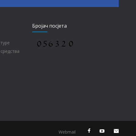
Бројач посјета
лтуре
 средства
Webmail