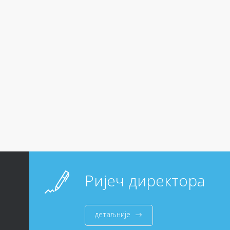
Ријеч директора
детаљније