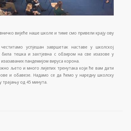
авничко вијеће наше школе и тиме смо привели крају ову
честитамо успјешан завршетак наставе у школској
но била тешка и захтјевна с обзиром на све изазове у
изазаваних пандемијом вируса корона.
ижно љето и много лијепих тренутака који ће вам дати
зове и обавезе. Надамо се да ћемо у наредну школску
у трајању од 45 минута.