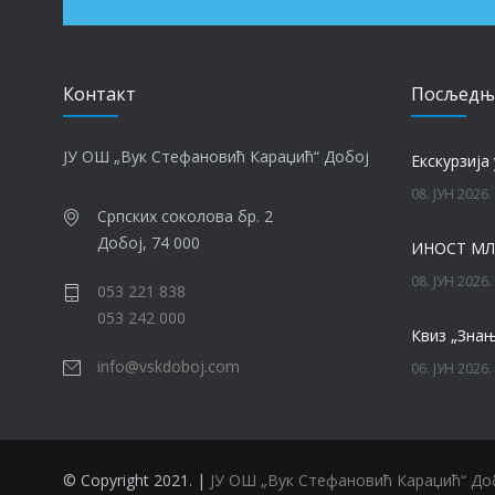
Контакт
Посљедњ
ЈУ ОШ „Вук Стефановић Караџић“ Добој
Eкскурзија 
08. ЈУН 2026.
Српских соколова бр. 2
Добој, 74 000
ИНОСТ МЛ
08. ЈУН 2026.
053 221 838
053 242 000
Квиз „Знањ
info@vskdoboj.com
06. ЈУН 2026.
06. ЈУН 2026.
© Copyright 2021. |
ЈУ ОШ „Вук Стефановић Караџић“ До