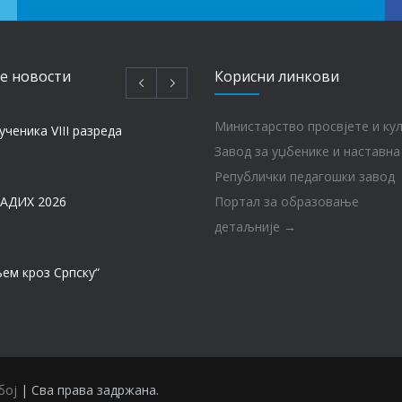
e новости
Корисни линкови
Министарство просвјете и ку
ученика VIII разреда
Завод за уџбенике и наставна
Републички педагошки завод
АДИХ 2026
Портал за образовање
детаљније →
ем кроз Српску“
МАТУРА – ГЕНЕРАЦИЈА 2017 – 2026. год.
бој
| Сва права задржана.