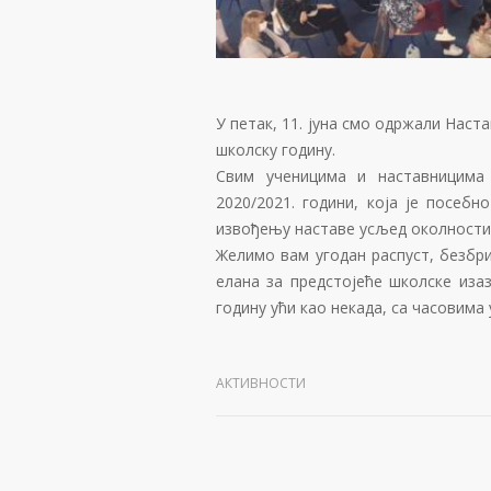
У петак, 11. јуна смо одржали Наст
школску годину.
Свим ученицима и наставницима 
2020/2021. години, која је посеб
извођењу наставе усљед околности 
Желимо вам угодан распуст, безбр
елана за предстојеће школске иза
годину ући као некада, са часовима 
АКТИВНОСТИ