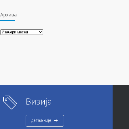
Архива
Архива
Визија
детаљније