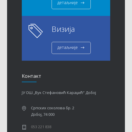
детаљније
Визија
детаљније
Контакт
ЈУ ОШ „Вук Стефановић Караџић“ Добој
Српских соколова бр. 2
Добој, 74 000
053 221 838