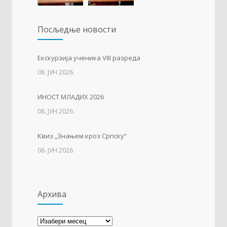
Упис дјеце у први разред
1222
Посљедњe новости
01. ФЕБРУАР 2023.
Тесла позива на квиз
1208
Eкскурзија ученика VIII разреда
08. ЈУН 2026.
14. АПРИЛ 2021.
ИНОСТ МЛАДИХ 2026
Свјетски дан вода
1133
08. ЈУН 2026.
22. МАРТ 2021.
Квиз „Знањем кроз Српску“
06. ЈУН 2026.
Архива
Архива