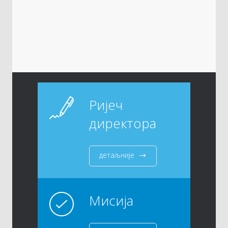
Ријеч
директора
детаљније
Мисија