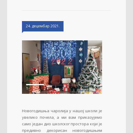
24. децембар 2021.
1
2
3
4
Новогодишња чаролија у нашој школи је
увелико почела, а ми вам приказујемо
само један дио школског простора који је
предивно декорисан новогодишњим