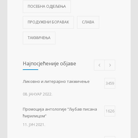
ПОСЕБНА ОДЈЕЉЕЊА
ПРОДУЖЕНИ БОРАВАК
СЛАВА
ТАКМИЧЕЊА
Најпосјећеније објаве
Ликовно и литерарно такмичење
3459
08. ЈАНУАР 2022.
Промоција антологије “Љубав писана
1626
ћирилицом”
11. ЈУН 2021.