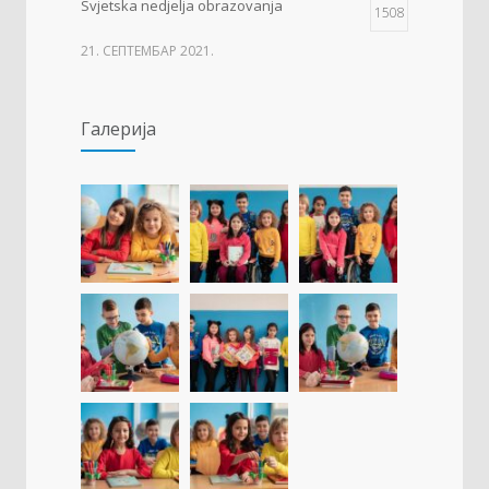
Svjetska nedjelja obrazovanja
1508
21. СЕПТЕМБАР 2021.
Изложба 3. разреда- рељеф
1502
Галерија
09. ОКТОБАР 2021.
Прва награда на понос Града Добоја
1424
22. МАРТ 2021.
Дан матерњег језика
1306
23. ФЕБРУАР 2021.
Концентрациони логор Јасеновац (1941-
1254
1945)
23. АПРИЛ 2021.