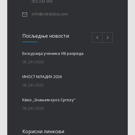
053 242 000
info@vskdoboj.com
Посљедњe новости
Eкскурзија ученика VIII разреда
08. ЈУН 2026.
ИНОСТ МЛАДИХ 2026
08. ЈУН 2026.
Квиз „Знањем кроз Српску“
06. ЈУН 2026.
МАТУРА – ГЕНЕРАЦИЈА 2017 – 2026. год.
Корисни линкови
06. ЈУН 2026.