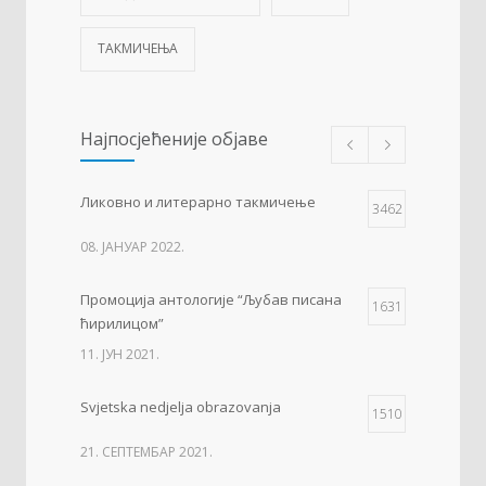
ТАКМИЧЕЊА
Најпосјећеније објаве
Ликовно и литерарно такмичење
3462
08. ЈАНУАР 2022.
Промоција антологије “Љубав писана
1631
ћирилицом”
11. ЈУН 2021.
Svjetska nedjelja obrazovanja
1510
21. СЕПТЕМБАР 2021.