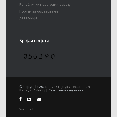
Републички педагошки завод
Портал за образовање
детаљније →
Бројач посјета
© Copyright 2021. |
ЈУ ОШ „Вук Стефановић
Караџић“ Добој
| Сва права задржана.
Webmail