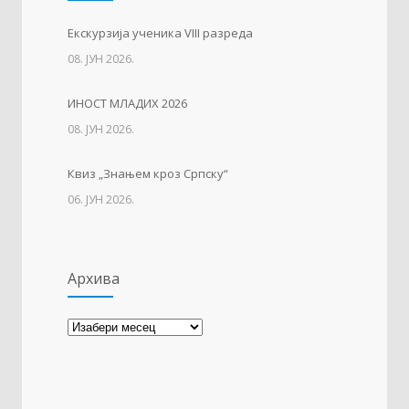
Тесла позива на квиз
1213
Eкскурзија ученика VIII разреда
08. ЈУН 2026.
14. АПРИЛ 2021.
ИНОСТ МЛАДИХ 2026
Свјетски дан вода
1136
08. ЈУН 2026.
22. МАРТ 2021.
Квиз „Знањем кроз Српску“
06. ЈУН 2026.
Архива
Архива