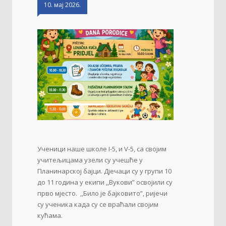
10. мај 2026.
1
2
Ученици наше школе I-5, и V-5, са својим
учитељицама узели су учешће у
Планинарској бајци. Дјечаци су у групи 10
до 11 година у екипи ,,Вукови” освојили су
прво мјесто. ,,Било је бајковито”, ријечи
су ученика када су се враћали својим
кућама.