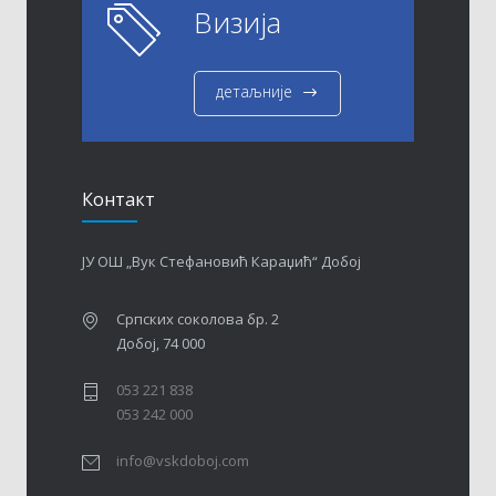
Визија
детаљније
Контакт
ЈУ ОШ „Вук Стефановић Караџић“ Добој
Српских соколова бр. 2
Добој, 74 000
053 221 838
053 242 000
info@vskdoboj.com