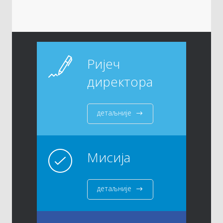
Ријеч
директора
детаљније
Мисија
детаљније