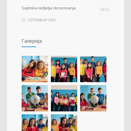
Svjetska nedjelja obrazovanja
1513
21. СЕПТЕМБАР 2021.
Изложба 3. разреда- рељеф
1509
Галерија
09. ОКТОБАР 2021.
Прва награда на понос Града Добоја
1429
22. МАРТ 2021.
Дан матерњег језика
1307
23. ФЕБРУАР 2021.
Концентрациони логор Јасеновац (1941-
1257
1945)
23. АПРИЛ 2021.