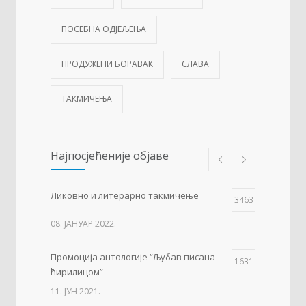
ПОСЕБНА ОДЈЕЉЕЊА
ПРОДУЖЕНИ БОРАВАК
СЛАВА
ТАКМИЧЕЊА
Најпосјећеније објаве
Ликовно и литерарно такмичење
3463
08. ЈАНУАР 2022.
Промоција антологије “Љубав писана
1631
ћирилицом”
11. ЈУН 2021.