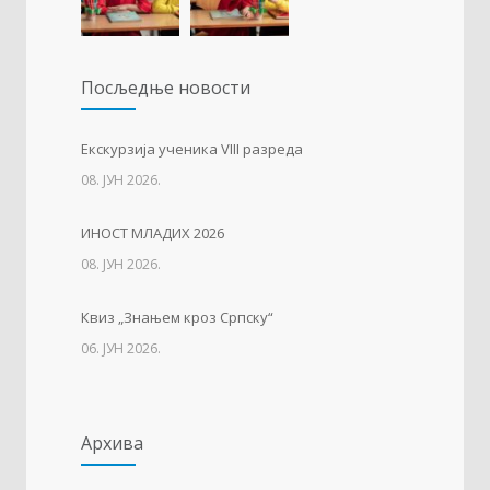
Упис дјеце у први разред
1227
Посљедњe новости
01. ФЕБРУАР 2023.
Тесла позива на квиз
1215
Eкскурзија ученика VIII разреда
08. ЈУН 2026.
14. АПРИЛ 2021.
ИНОСТ МЛАДИХ 2026
Свјетски дан вода
1137
08. ЈУН 2026.
22. МАРТ 2021.
Квиз „Знањем кроз Српску“
06. ЈУН 2026.
Архива
Архива