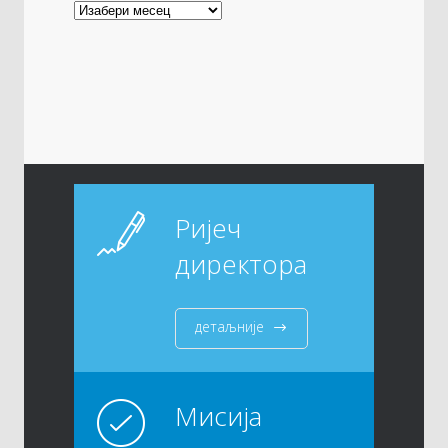
Ријеч
директора
детаљније
Мисија