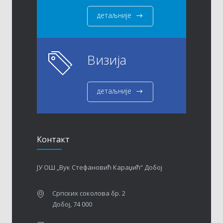
детаљније
Визија
детаљније
Контакт
ЈУ ОШ „Вук Стефановић Караџић“ Добој
Српских соколова бр. 2
Добој, 74 000