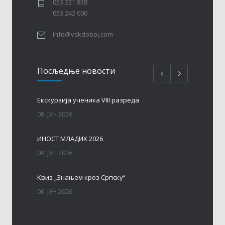
053 221 838
053 242 000
info@vskdoboj.com
Посљедњe новости
Eкскурзија ученика VIII разреда
08. ЈУН 2026.
ИНОСТ МЛАДИХ 2026
08. ЈУН 2026.
Квиз „Знањем кроз Српску“
06. ЈУН 2026.
МАТУРА – ГЕНЕРАЦИЈА 2017 – 2026. год.