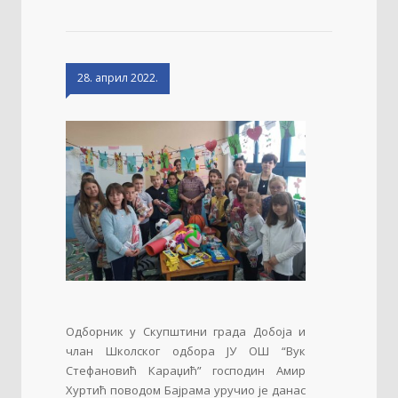
28. април 2022.
Одборник у Скупштини града Добоја и
члан Школског одбора ЈУ ОШ “Вук
Стефановић Караџић” господин Амир
Хуртић поводом Бајрама уручио је данас