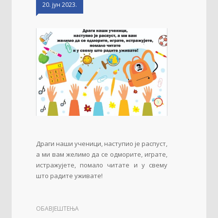
20. јун 2023.
Драги наши ученици, наступио је распуст,
а ми вам желимо да се одморите, играте,
истражујете, помало читате и у свему
што радите уживате!
ОБАВЈЕШТЕЊА