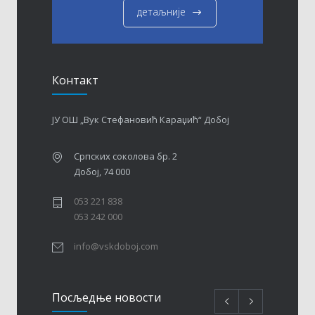
детаљније
Контакт
ЈУ ОШ „Вук Стефановић Караџић“ Добој
Српских соколова бр. 2
Добој, 74 000
053 221 838
053 242 000
info@vskdoboj.com
Посљедњe новости