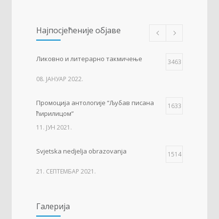
Најпосјећеније објаве
Ликовно и литерарно такмичење
3463
08. ЈАНУАР 2022.
Промоција антологије “Љубав писана
1633
ћирилицом”
11. ЈУН 2021.
Svjetska nedjelja obrazovanja
1514
21. СЕПТЕМБАР 2021.
Изложба 3. разреда- рељеф
1513
Галерија
09. ОКТОБАР 2021.