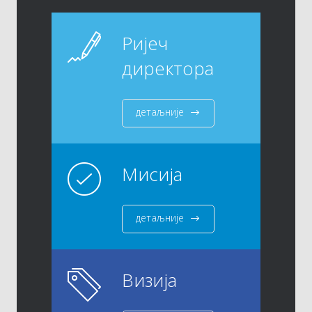
Ријеч
директора
детаљније
Мисија
детаљније
Визија