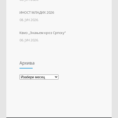
14. АПРИЛ 2021.
ИНОСТ МЛАДИХ 2026
Свјетски дан вода
1137
08. ЈУН 2026.
22. МАРТ 2021.
Квиз „Знањем кроз Српску“
06. ЈУН 2026.
Архива
Архива