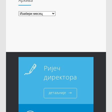
Архива
Архива
Ријеч
директора
детаљније