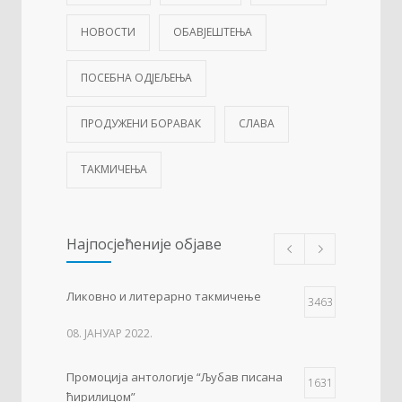
НОВОСТИ
ОБАВЈЕШТЕЊА
ПОСЕБНА ОДЈЕЉЕЊА
ПРОДУЖЕНИ БОРАВАК
СЛАВА
ТАКМИЧЕЊА
Најпосјећеније објаве
Ликовно и литерарно такмичење
3463
08. ЈАНУАР 2022.
Промоција антологије “Љубав писана
1631
ћирилицом”