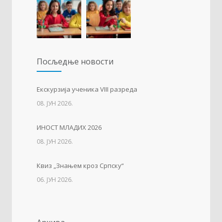
1945)
23. АПРИЛ 2021.
Упис дјеце у први разред
1225
Посљедњe новости
01. ФЕБРУАР 2023.
Тесла позива на квиз
1213
Eкскурзија ученика VIII разреда
08. ЈУН 2026.
14. АПРИЛ 2021.
ИНОСТ МЛАДИХ 2026
Свјетски дан вода
1136
08. ЈУН 2026.
22. МАРТ 2021.
Квиз „Знањем кроз Српску“
06. ЈУН 2026.