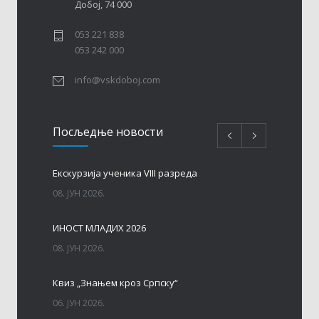
Добој, 74 000
053 221 838
053 242 000
info@vskdoboj.com
Посљедњe новости
Eкскурзија ученика VIII разреда
08. ЈУН 2026.
ИНОСТ МЛАДИХ 2026
08. ЈУН 2026.
Квиз „Знањем кроз Српску“
06. ЈУН 2026.