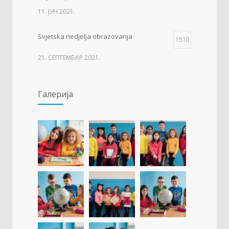
11. ЈУН 2021.
Svjetska nedjelja obrazovanja
1510
21. СЕПТЕМБАР 2021.
Изложба 3. разреда- рељеф
1506
Галерија
09. ОКТОБАР 2021.
Прва награда на понос Града Добоја
1428
22. МАРТ 2021.
Дан матерњег језика
1307
23. ФЕБРУАР 2021.
Концентрациони логор Јасеновац (1941-
1256