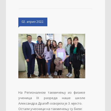
02. април 2022.
На Регионалном такмичењу из физике
ученица IX разреда наше школе
Александра Драгић освојила је 3. мјесто.
Остали учесници на такмичењу су били: