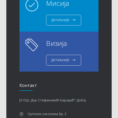
Мисија
детаљније
Визија
детаљније
Контакт
ЈУ ОШ „Вук Стефановић Караџић“ Добој
Српских соколова бр. 2