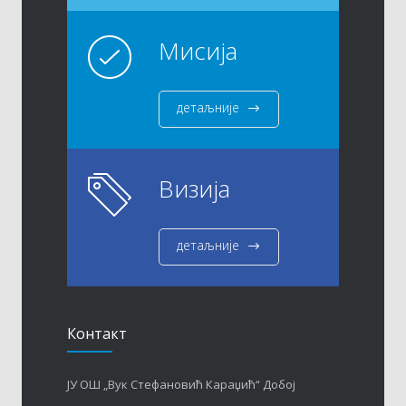
Мисија
детаљније
Визија
детаљније
Контакт
ЈУ ОШ „Вук Стефановић Караџић“ Добој