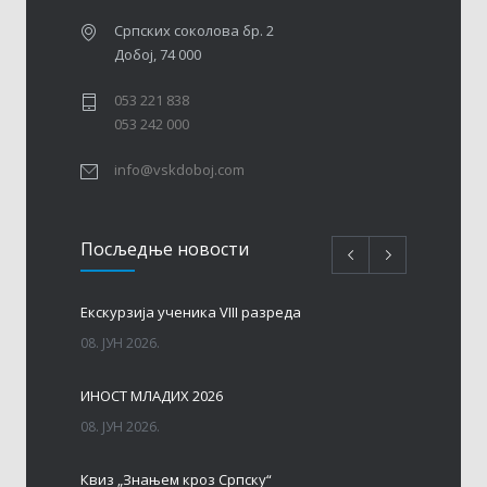
Српских соколова бр. 2
Добој, 74 000
053 221 838
053 242 000
info@vskdoboj.com
Посљедњe новости
Eкскурзија ученика VIII разреда
08. ЈУН 2026.
ИНОСТ МЛАДИХ 2026
08. ЈУН 2026.
Квиз „Знањем кроз Српску“