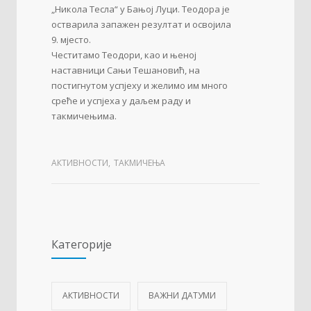
„Никола Тесла“ у Бањој Луци. Теодора је
остварила запажен резултат и освојила
9. мјесто.
Честитамо Теодори, као и њеној
наставници Сањи Тешановић, на
постигнутом успјеху и желимо им много
среће и успјеха у даљем раду и
такмичењима.
АКТИВНОСТИ
,
ТАКМИЧЕЊА
Категорије
АКТИВНОСТИ
ВАЖНИ ДАТУМИ