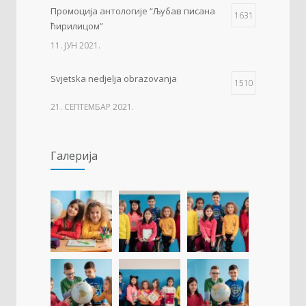
Промоција антологије “Љубав писана
1631
ћирилицом”
11. ЈУН 2021.
Svjetska nedjelja obrazovanja
1510
21. СЕПТЕМБАР 2021.
Изложба 3. разреда- рељеф
1505
Галерија
09. ОКТОБАР 2021.
Прва награда на понос Града Добоја
1427
22. МАРТ 2021.
Дан матерњег језика
1307
23. ФЕБРУАР 2021.