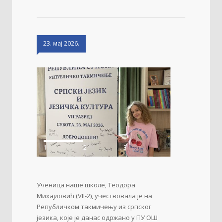
23. мај 2026.
1
2
3
Ученица наше школе, Теодора
Михајловић (VII-2), учествовала је на
Републичком такмичењу из српског
језика, које је данас одржано у ПУ ОШ