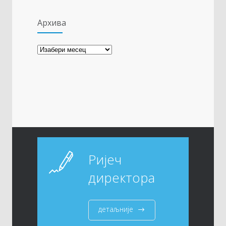
Архива
Архива
Ријеч
директора
детаљније