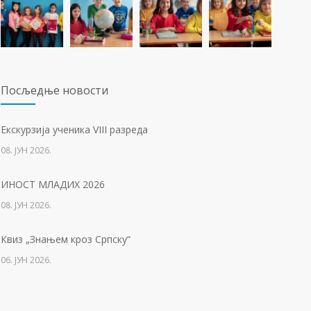
23. ФЕБРУАР 2021.
Концентрациони логор Јасеновац (1941-1945)
1255
23. АПРИЛ 2021.
Посљедњe новости
Упис дјеце у први разред
1224
Eкскурзија ученика VIII разреда
01. ФЕБРУАР 2023.
08. ЈУН 2026.
Тесла позива на квиз
1211
ИНОСТ МЛАДИХ 2026
14. АПРИЛ 2021.
08. ЈУН 2026.
Свјетски дан вода
1135
Квиз „Знањем кроз Српску“
22. МАРТ 2021.
06. ЈУН 2026.