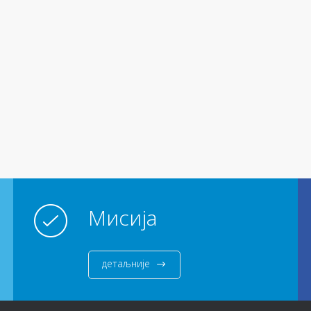
Мисија
детаљније