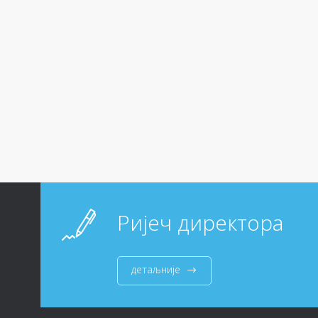
Ријеч директора
детаљније