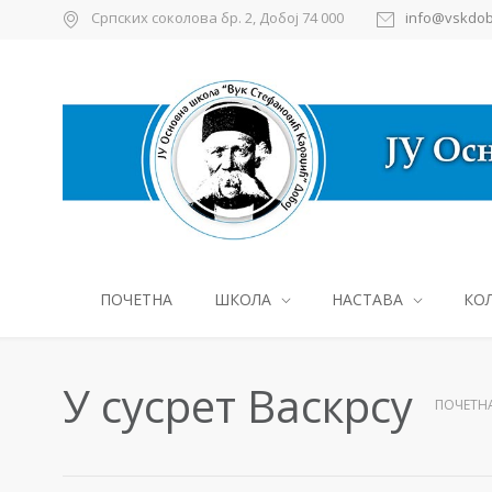
Српских соколова бр. 2, Добој 74 000
info@vskdob
ПОЧЕТНА
ШКОЛА
НАСТАВА
КО
У сусрет Васкрсу
ПОЧЕТН