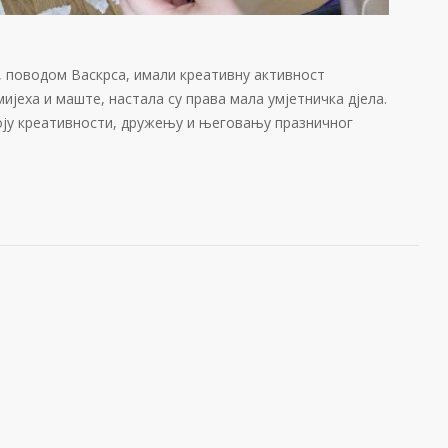
, поводом Васкрса, имали креативну активност
ијеха и маште, настала су права мала умјетничка дјела.
оју креативности, дружењу и његовању празничног