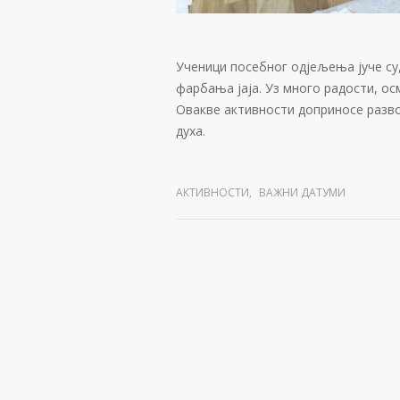
Ученици посебног одјељења јуче су
фарбања јаја. Уз много радости, осм
Овакве активности доприносе разв
духа.
АКТИВНОСТИ
,
ВАЖНИ ДАТУМИ