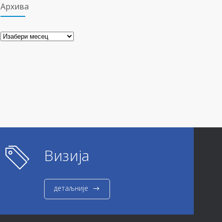
Архива
Архива
Визија
детаљније