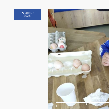
09. април
2026.
1