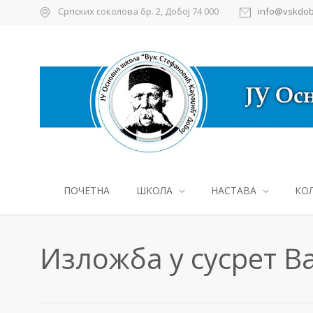
Српских соколова бр. 2, Добој 74 000
info@vskdob
ПОЧЕТНА
ШКОЛА
НАСТАВА
КО
Изложба у сусрет В