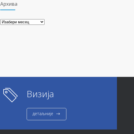
Архива
Архива
Визија
детаљније