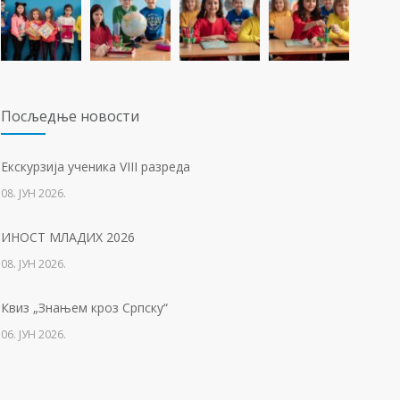
23. ФЕБРУАР 2021.
Концентрациони логор Јасеновац (1941-1945)
1254
23. АПРИЛ 2021.
Посљедњe новости
Упис дјеце у први разред
1222
Eкскурзија ученика VIII разреда
01. ФЕБРУАР 2023.
08. ЈУН 2026.
Тесла позива на квиз
1207
ИНОСТ МЛАДИХ 2026
14. АПРИЛ 2021.
08. ЈУН 2026.
Свјетски дан вода
1132
Квиз „Знањем кроз Српску“
22. МАРТ 2021.
06. ЈУН 2026.