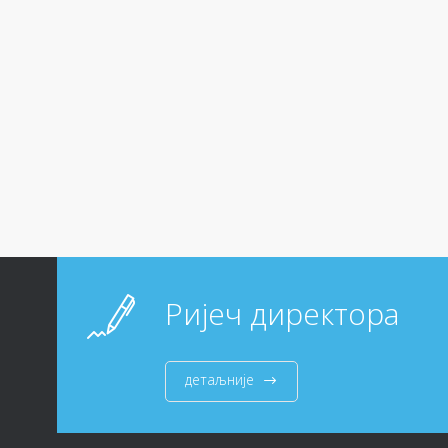
Ријеч директора
детаљније