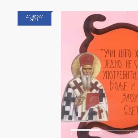
27. април
2021.
1
2
3