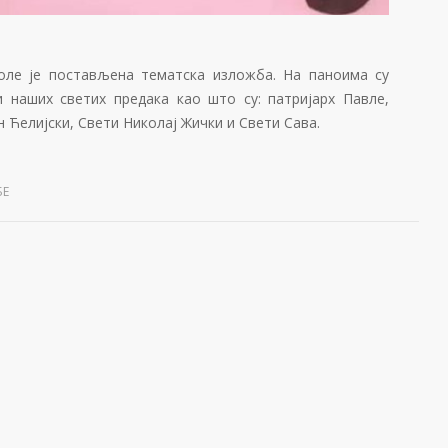
коле је постављена тематска изложба. На паноима су
и наших светих предака као што су: патријарх Павле,
 Ћелијски, Свети Николај Жички и Свети Сава.
БЕ