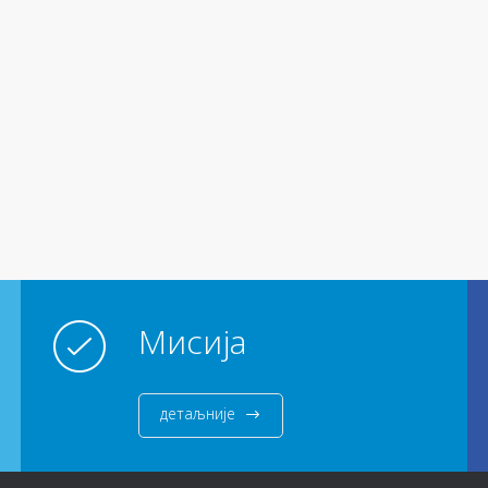
Мисија
детаљније