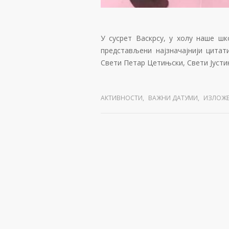
У сусрет Васкрсу, у холу наше ш
представљени најзначајнији цитат
Свети Петар Цетињски, Свети Јустин
АКТИВНОСТИ
,
ВАЖНИ ДАТУМИ
,
ИЗЛОЖ