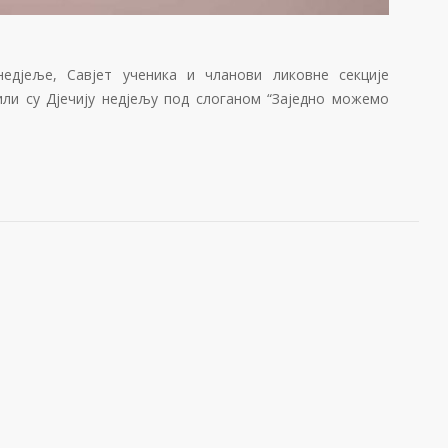
дјеље, Савјет ученика и чланови ликовне секције
ли су Дјечију недјељу под слоганом “Заједно можемо