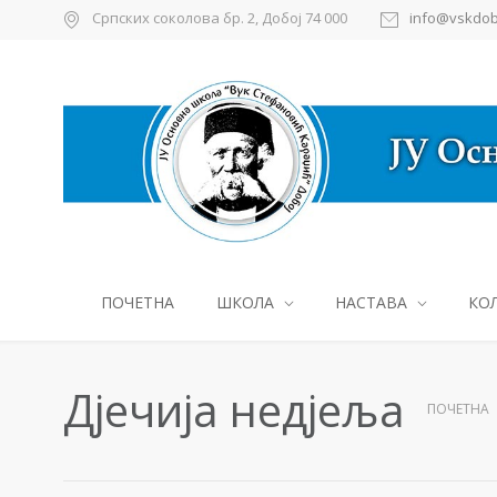
Српских соколова бр. 2, Добој 74 000
info@vskdob
ПОЧЕТНА
ШКОЛА
НАСТАВА
КО
Дјечија недјеља
ПОЧЕТНА