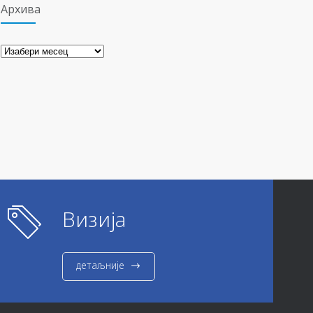
Архива
Архива
Визија
детаљније