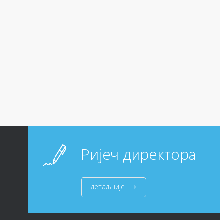
Ријеч директора
детаљније