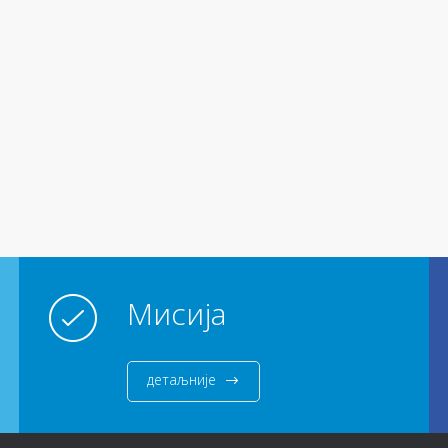
Мисија
детаљније