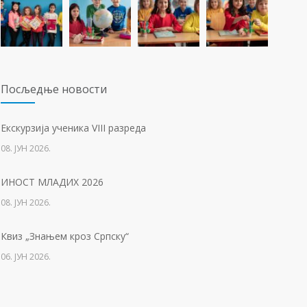
23. ФЕБРУАР 2021.
Концентрациони логор Јасеновац (1941-1945)
1256
23. АПРИЛ 2021.
Посљедњe новости
Упис дјеце у први разред
1225
Eкскурзија ученика VIII разреда
01. ФЕБРУАР 2023.
08. ЈУН 2026.
Тесла позива на квиз
1212
ИНОСТ МЛАДИХ 2026
14. АПРИЛ 2021.
08. ЈУН 2026.
Свјетски дан вода
1136
Квиз „Знањем кроз Српску“
22. МАРТ 2021.
06. ЈУН 2026.