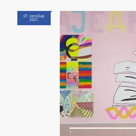
07. октобар
2021.
1