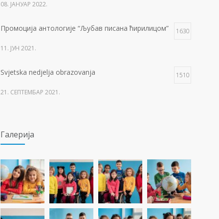
08. ЈАНУАР 2022.
Промоција антологије “Љубав писана ћирилицом”
1630
11. ЈУН 2021.
Svjetska nedjelja obrazovanja
1510
21. СЕПТЕМБАР 2021.
Изложба 3. разреда- рељеф
1505
Галерија
09. ОКТОБАР 2021.
Прва награда на понос Града Добоја
1427
22. МАРТ 2021.
Дан матерњег језика
1307