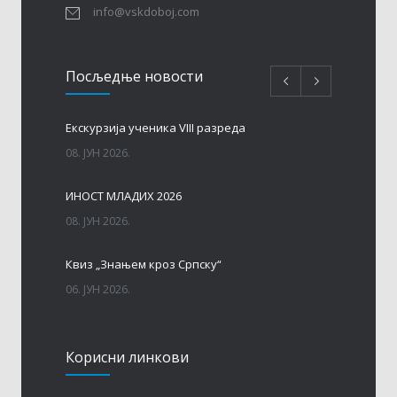
info@vskdoboj.com
Посљедњe новости
Eкскурзија ученика VIII разреда
08. ЈУН 2026.
ИНОСТ МЛАДИХ 2026
08. ЈУН 2026.
Квиз „Знањем кроз Српску“
06. ЈУН 2026.
МАТУРА – ГЕНЕРАЦИЈА 2017 – 2026. год.
Корисни линкови
06. ЈУН 2026.