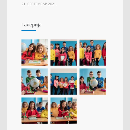
21. СЕПТЕМБАР 2021.
Изложба 3. разреда- рељеф
1507
Галерија
09. ОКТОБАР 2021.
Прва награда на понос Града Добоја
1429
22. МАРТ 2021.
Дан матерњег језика
1307
23. ФЕБРУАР 2021.
Концентрациони логор Јасеновац (1941-
1257
1945)
23. АПРИЛ 2021.
Упис дјеце у први разред
1227