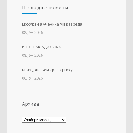
Посљедњe новости
01. ФЕБРУАР 2023.
Тесла позива на квиз
1214
Eкскурзија ученика VIII разреда
08. ЈУН 2026.
14. АПРИЛ 2021.
ИНОСТ МЛАДИХ 2026
Свјетски дан вода
1136
08. ЈУН 2026.
22. МАРТ 2021.
Квиз „Знањем кроз Српску“
06. ЈУН 2026.
Архива
Архива