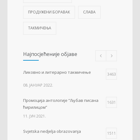
ПРОДУЖЕНИ БОРАВАК
СЛАВА
ТАКМИЧЕЊА
Најпосјећеније објаве
Ликовно и литерарно такмичење
3463
08. ЈАНУАР 2022.
Промоција антологије “Љубав писана
1631
ћирилицом”
11. ЈУН 2021.
Svjetska nedjelja obrazovanja
1511