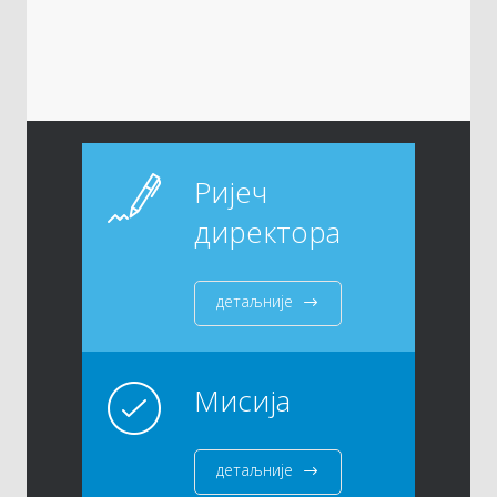
Ријеч
директора
детаљније
Мисија
детаљније