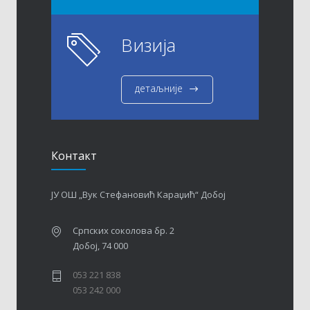
Визија
детаљније
Контакт
ЈУ ОШ „Вук Стефановић Караџић“ Добој
Српских соколова бр. 2
Добој, 74 000
053 221 838
053 242 000