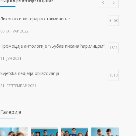
Најпосјећеније објаве
Ликовно и литерарно такмичење
3463
08. ЈАНУАР 2022.
Промоција антологије “Љубав писана ћирилицом”
1631
11. ЈУН 2021.
Svjetska nedjelja obrazovanja
1513
21. СЕПТЕМБАР 2021.
Изложба 3. разреда- рељеф
1509
Галерија
09. ОКТОБАР 2021.
Прва награда на понос Града Добоја
1429