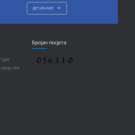
детаљније
Бројач посјета
лтуре
 средства