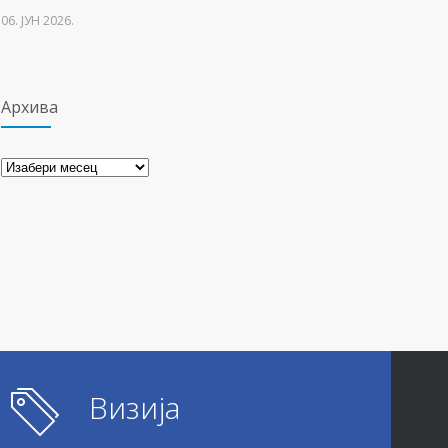
22. МАРТ 2021.
06. ЈУН 2026.
Архива
Архива
Визија