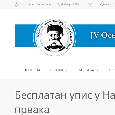
Српских соколова бр. 2, Добој 74 000
info@vskdob
ПОЧЕТНА
ШКОЛА
НАСТАВА
КО
Бесплатан упис у Н
првака