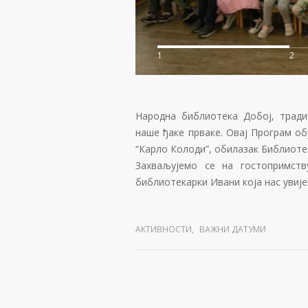
1
2
Народна библиотека Добој, трад
наше ђаке прваке. Овај Програм об
“Карло Колоди”, обилазак Библиотек
Захваљујемо се на гостопримств
библиотекарки Ивани која нас увиј
АКТИВНОСТИ
,
ВАЖНИ ДАТУМИ