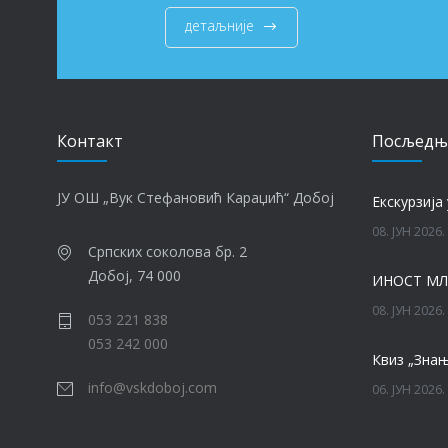
детаљније
Контакт
Посљедњ
ЈУ ОШ „Вук Стефановић Караџић“ Добој
Eкскурзија 
08. ЈУН 2026.
Српских соколова бр. 2
Добој, 74 000
ИНОСТ МЛ
08. ЈУН 2026.
053 221 838
053 242 000
Квиз „Знањ
info@vskdoboj.com
06. ЈУН 2026.