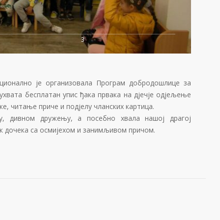
3
иционално је организовала Програм добродошлице за
ухвата бесплатан упис ђака првака на дјечје одјељење
е, читање приче и подјелу чланских картица.
у, дивном дружењу, а посебно хвала нашој драгој
ек дочека са осмијехом и занимљивом причом.