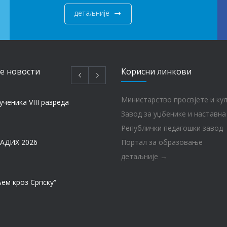
детаљније
e новости
Корисни линкови
Министарство просвјете и ку
ученика VIII разреда
Завод за уџбенике и наставна
Републички педагошки завод
АДИХ 2026
Портал за образовање
детаљније →
ем кроз Српску“
МАТУРА – ГЕНЕРАЦИЈА 2017 – 2026. год.