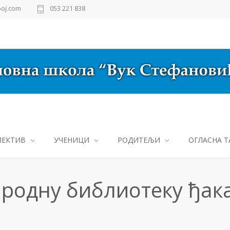
oj.com
053 221 838
ЛЕКТИВ
УЧЕНИЦИ
РОДИТЕЉИ
ОГЛАСНА Т
ародну библиотеку ђак